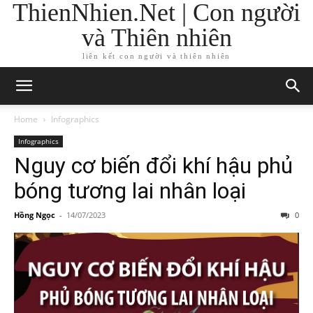
ThienNhien.Net | Con người
và Thiên nhiên
liên kết con người và thiên nhiên
Home
Infographics
Infographics
Nguy cơ biến đổi khí hậu phủ
bóng tương lai nhân loại
Hồng Ngọc
-
14/07/2023
0