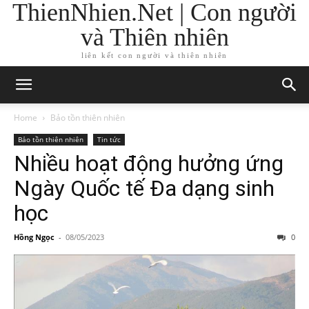
ThienNhien.Net | Con người
và Thiên nhiên
liên kết con người và thiên nhiên
Home
Bảo tồn thiên nhiên
Bảo tồn thiên nhiên
Tin tức
Nhiều hoạt động hưởng ứng
Ngày Quốc tế Đa dạng sinh
học
Hồng Ngọc
-
08/05/2023
0