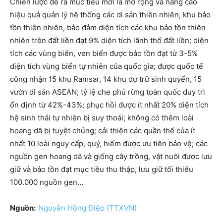
Chiến lược đề ra mục tiêu mới là mở rộng và nâng cao
hiệu quả quản lý hệ thống các di sản thiên nhiên, khu bảo
tồn thiên nhiên, bảo đảm diện tích các khu bảo tồn thiên
nhiên trên đất liền đạt 9% diện tích lãnh thổ đất liền; diện
tích các vùng biển, ven biển được bảo tồn đạt từ 3-5%
diện tích vùng biển tự nhiên của quốc gia; được quốc tế
công nhận 15 khu Ramsar, 14 khu dự trữ sinh quyển, 15
vườn di sản ASEAN; tỷ lệ che phủ rừng toàn quốc duy trì
ổn định từ 42%-43%; phục hồi được ít nhất 20% diện tích
hệ sinh thái tự nhiên bị suy thoái; không có thêm loài
hoang dã bị tuyệt chủng; cải thiện các quần thể của ít
nhất 10 loài nguy cấp, quý, hiếm được ưu tiên bảo vệ; các
nguồn gen hoang dã và giống cây trồng, vật nuôi được lưu
giữ và bảo tồn đạt mục tiêu thu thập, lưu giữ tối thiểu
100.000 nguồn gen…
Nguồn:
Nguyễn Hồng Điệp (TTXVN)