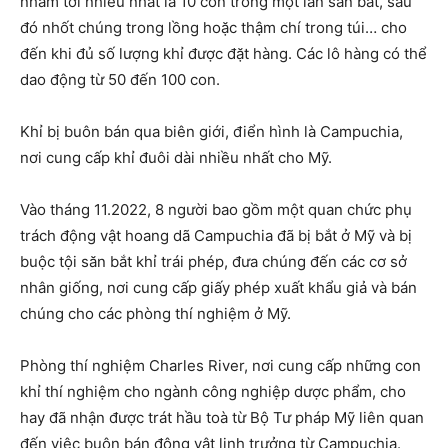
nhắm tới nhiều nhất là 10 con trong một lần săn bắt, sau
đó nhốt chúng trong lồng hoặc thậm chí trong túi… cho
đến khi đủ số lượng khỉ được đặt hàng. Các lô hàng có thể
dao động từ 50 đến 100 con.
Khỉ bị buôn bán qua biên giới, điển hình là Campuchia,
nơi cung cấp khỉ đuôi dài nhiều nhất cho Mỹ.
Vào tháng 11.2022, 8 người bao gồm một quan chức phụ
trách động vật hoang dã Campuchia đã bị bắt ở Mỹ và bị
buộc tội săn bắt khỉ trái phép, đưa chúng đến các cơ sở
nhân giống, nơi cung cấp giấy phép xuất khẩu giả và bán
chúng cho các phòng thí nghiệm ở Mỹ.
Phòng thí nghiệm Charles River, nơi cung cấp những con
khỉ thí nghiệm cho ngành công nghiệp dược phẩm, cho
hay đã nhận được trát hầu toà từ Bộ Tư pháp Mỹ liên quan
đến việc buôn bán động vật linh trưởng từ Campuchia.