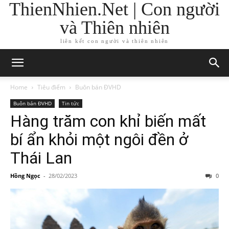
ThienNhien.Net | Con người
và Thiên nhiên
liên kết con người và thiên nhiên
Home
Tiêu điểm
Buôn bán ĐVHD
Buôn bán ĐVHD
Tin tức
Hàng trăm con khỉ biến mất
bí ẩn khỏi một ngôi đền ở
Thái Lan
Hồng Ngọc
-
28/02/2023
0