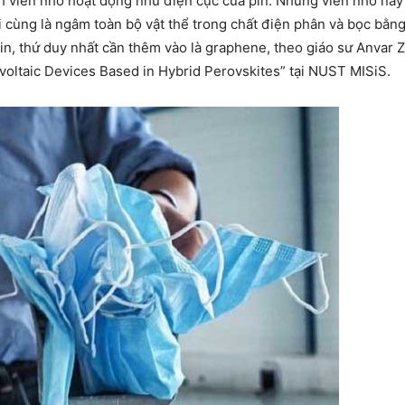
nh viên nhỏ hoạt động như điện cực của pin. Những viên nhỏ này
 cùng là ngâm toàn bộ vật thể trong chất điện phân và bọc bằng
ên pin, thứ duy nhất cần thêm vào là graphene, theo giáo sư Anva
voltaic Devices Based in Hybrid Perovskites” tại NUST MISiS.