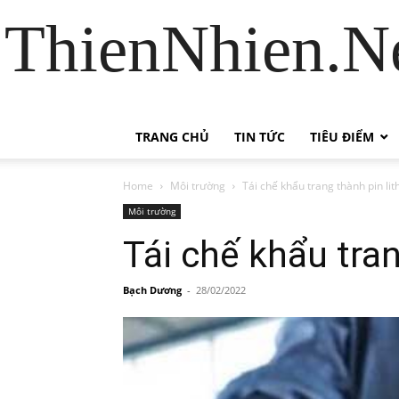
ThienNhien.Ne
TRANG CHỦ
TIN TỨC
TIÊU ĐIỂM
Home
Môi trường
Tái chế khẩu trang thành pin li
Môi trường
Tái chế khẩu tran
Bạch Dương
-
28/02/2022