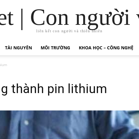
t | Con người 
liên kết con người và thiên nhiên
TÀI NGUYÊN
MÔI TRƯỜNG
KHOA HỌC – CÔNG NGHỆ
thium
g thành pin lithium