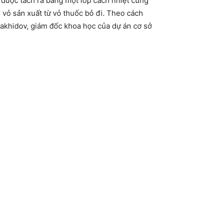
 được tách ra bằng một lớp cách nhiệt cũng
 vỏ sản xuất từ vỏ thuốc bỏ đi. Theo cách
r Zakhidov, giám đốc khoa học của dự án cơ sở