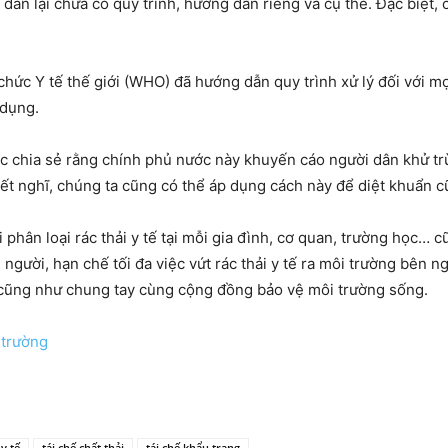
dân lại chưa có quy trình, hướng dẫn riêng và cụ thể. Đặc biệt,
ức Y tế thế giới (WHO) đã hướng dẫn quy trình xử lý đối với mọi
 dụng.
uốc chia sẻ rằng chính phủ nước này khuyến cáo người dân khử t
iết nghĩ, chúng ta cũng có thể áp dụng cách này để diệt khuẩn 
úi phân loại rác thải y tế tại mỗi gia đình, cơ quan, trường học…
 người, hạn chế tối đa việc vứt rác thải y tế ra môi trường bên n
 cũng như chung tay cùng cộng đồng bảo vệ môi trường sống.
 trường
 y tế
tái chế chất thải
tái chế khẩu trang