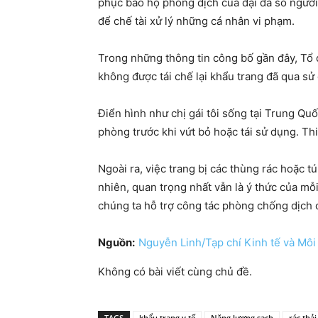
phục bảo hộ phòng dịch của đại đa số người 
để chế tài xử lý những cá nhân vi phạm.
Trong những thông tin công bố gần đây, Tổ ch
không được tái chế lại khẩu trang đã qua sử
Điển hình như chị gái tôi sống tại Trung Q
phòng trước khi vứt bỏ hoặc tái sử dụng. Th
Ngoài ra, việc trang bị các thùng rác hoặc t
nhiên, quan trọng nhất vẫn là ý thức của mỗi
chúng ta hỗ trợ công tác phòng chống dịch
Nguồn:
Nguyễn Linh/Tạp chí Kinh tế và Môi
Không có bài viết cùng chủ đề.
TAGS
khẩu trang y tế
Năng lượng sạch
rác thải