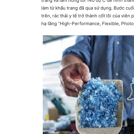
trang và làm nóng tới 140 độ C để hình thà
làm từ khẩu trang đã qua sử dụng. Bước cuối
trên, rác thải y tế trở thành cốt lõi của vi
hạ tầng “High-Performance, Flexible, Photo