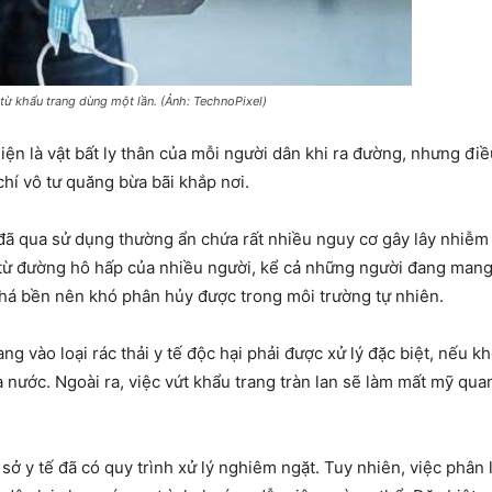
từ khẩu trang dùng một lần. (Ảnh: TechnoPixel)
hiện là vật bất ly thân của mỗi người dân khi ra đường, nhưng đi
chí vô tư quăng bừa bãi khắp nơi.
i đã qua sử dụng thường ẩn chứa rất nhiều nguy cơ gây lây nhiễm
ết từ đường hô hấp của nhiều người, kể cả những người đang man
khá bền nên khó phân hủy được trong môi trường tự nhiên.
ang vào loại rác thải y tế độc hại phải được xử lý đặc biệt, nếu
 nước. Ngoài ra, việc vứt khẩu trang tràn lan sẽ làm mất mỹ qua
ơ sở y tế đã có quy trình xử lý nghiêm ngặt. Tuy nhiên, việc phân 