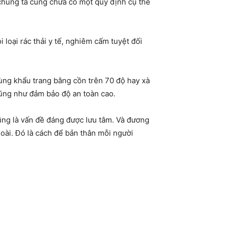
 chúng ta cũng chưa có một quy định cụ thể
 loại rác thải y tế, nghiêm cấm tuyệt đối
rùng khẩu trang bằng cồn trên 70 độ hay xà
cũng như đảm bảo độ an toàn cao.
 cũng là vấn đề đáng được lưu tâm. Và đương
goài. Đó là cách để bản thân mỗi người