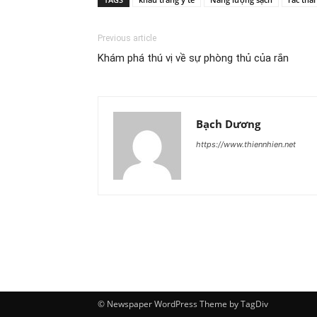
Previous article
Khám phá thú vị về sự phòng thủ của rắn
Bạch Dương
https://www.thiennhien.net
© Newspaper WordPress Theme by TagDiv