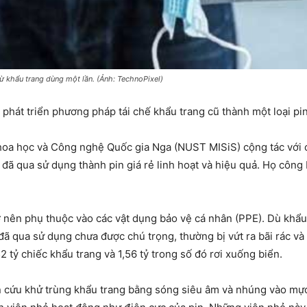
ừ khẩu trang dùng một lần. (Ảnh: TechnoPixel)
hát triển phương pháp tái chế khẩu trang cũ thành một loại pin 
oa học và Công nghệ Quốc gia Nga (NUST MISiS) cộng tác với 
đã qua sử dụng thành pin giá rẻ linh hoạt và hiệu quả. Họ công
rở nên phụ thuộc vào các vật dụng bảo vệ cá nhân (PPE). Dù khẩ
đã qua sử dụng chưa được chú trọng, thường bị vứt ra bãi rác và t
2 tỷ chiếc khẩu trang và 1,56 tỷ trong số đó rơi xuống biển.
n cứu khử trùng khẩu trang bằng sóng siêu âm và nhúng vào mự