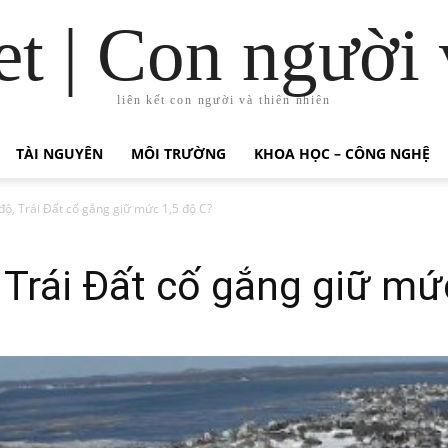
t | Con người 
liên kết con người và thiên nhiên
TÀI NGUYÊN
MÔI TRƯỜNG
KHOA HỌC – CÔNG NGHỆ
 độ, Trái Đất cố gắng giữ mức 1,5 độ C?
, Trái Đất cố gắng giữ mứ