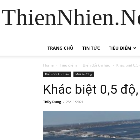
ThienNhien.Ne
TRANG CHỦ
TIN TỨC
TIÊU ĐIỂM
Home
Tiêu điểm
Biến đổi khí hậu
Khác biệt 0,5
Biến đổi khí hậu
Môi trường
Khác biệt 0,5 độ
Thùy Dung
-
25/11/2021