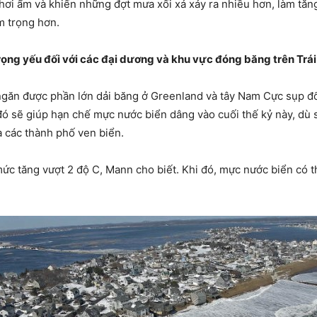
hơi ẩm và khiến những đợt mưa xối xả xảy ra nhiều hơn, làm tăn
m trọng hơn.
trọng yếu đối với các đại dương và khu vực đóng băng trên Trái
ngăn được phần lớn dải băng ở Greenland và tây Nam Cực sụp đổ
đó sẽ giúp hạn chế mực nước biển dâng vào cuối thế kỷ này, dù 
 các thành phố ven biển.
ức tăng vượt 2 độ C, Mann cho biết. Khi đó, mực nước biển có t