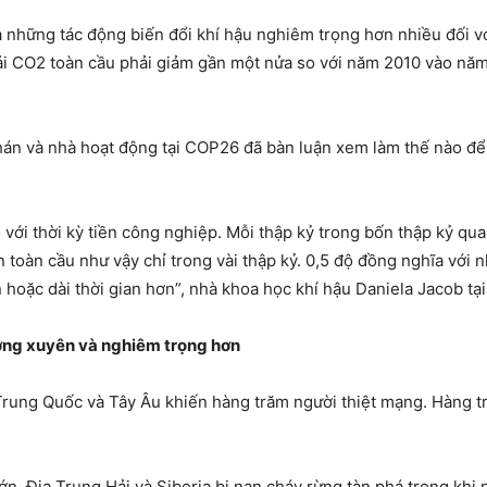
 những tác động biến đổi khí hậu nghiêm trọng hơn nhiều đối vớ
thải CO2 toàn cầu phải giảm gần một nửa so với năm 2010 vào n
hán và nhà hoạt động tại COP26 đã bàn luận xem làm thế nào để 
o với thời kỳ tiền công nghiệp. Mỗi thập kỷ trong bốn thập kỷ q
 toàn cầu như vậy chỉ trong vài thập kỷ. 0,5 độ đồng nghĩa với n
 hoặc dài thời gian hơn”, nhà khoa học khí hậu Daniela Jacob tạ
ờng xuyên và nghiêm trọng hơn
rung Quốc và Tây Âu khiến hàng trăm người thiệt mạng. Hàng tr
n, Địa Trung Hải và Siberia bị nạn cháy rừng tàn phá trong khi 