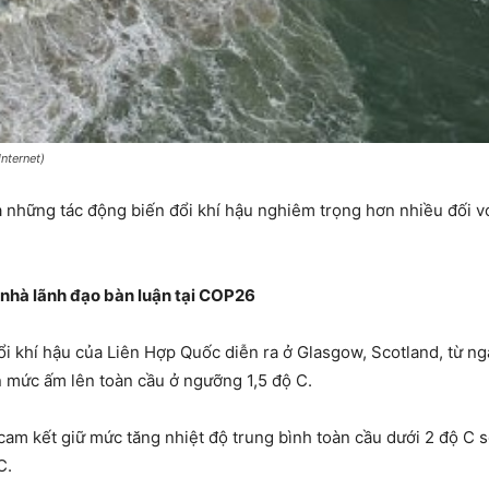
nternet)
 những tác động biến đổi khí hậu nghiêm trọng hơn nhiều đối vớ
 nhà lãnh đạo bàn luận tại COP26
 khí hậu của Liên Hợp Quốc diễn ra ở Glasgow, Scotland, từ ngày
n mức ấm lên toàn cầu ở ngưỡng 1,5 độ C.
cam kết giữ mức tăng nhiệt độ trung bình toàn cầu dưới 2 độ C so
C.