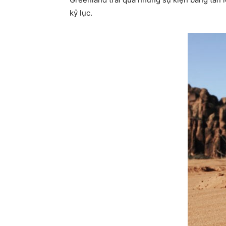
kỷ lục.