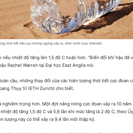
ng thời tiết tiêu cực không ngừng xảy ra. (Ảnh minh họa: Internet)
nếu nhiệt độ tăng lên 1,5 độ C hoặc hơn. “Biến đổi khí hậu đã
hậu Rachel Warren tại Đại học East Anglia nói.
 toàn cầu, những thay đổi của các hiện tượng thời tiết cực đoan 
bang Thụy Sĩ (ETH Zurich) cho biết.
và nghiêm trọng hơn. Một đợt nắng nóng cực đoan xảy ra 10 năm m
i nhiệt độ tăng 1,5 độ C và 5,6 lần khi mức tăng là 2 độ C, theo 
n tượng này có thể xảy ra 9,4 lần mỗi thập kỷ.