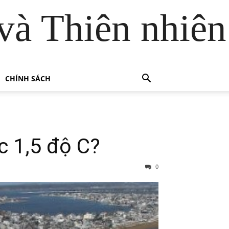
và Thiên nhiên
CHÍNH SÁCH
c 1,5 độ C?
0