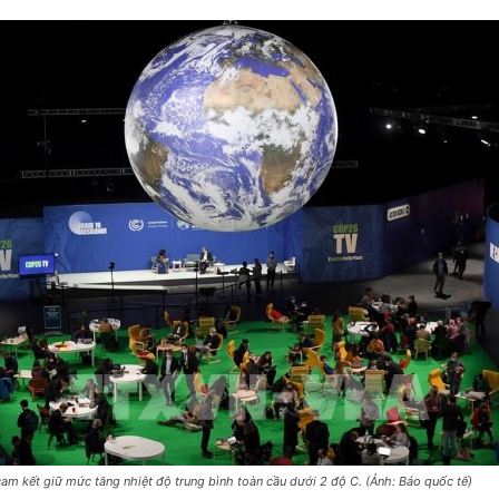
am kết giữ mức tăng nhiệt độ trung bình toàn cầu dưới 2 độ C. (Ảnh: Báo quốc tế)