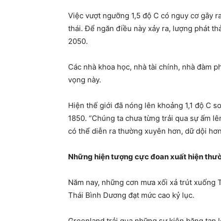
Việc vượt ngưỡng 1,5 độ C có nguy cơ gây ra
thái. Để ngăn điều này xảy ra, lượng phát 
2050.
Các nhà khoa học, nhà tài chính, nhà đàm p
vọng này.
Hiện thế giới đã nóng lên khoảng 1,1 độ C s
1850. “Chúng ta chưa từng trải qua sự ấm lên
có thể diễn ra thường xuyên hơn, dữ dội hơn
Những hiện tượng cực đoan xuất hiện thư
Năm nay, những cơn mưa xối xả trút xuống T
Thái Bình Dương đạt mức cao kỷ lục.
Greenland trải qua những sự kiện băng tan lớ