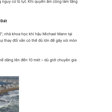
g nguy cơ lũ lụt. Khí quyển ấm cũng làm tăng
 Đất
”, nhà khoa học khí hậu Michael Mann tại
sự thay đổi vẫn có thể đủ lớn để gây xói mòn
hể dâng lên đến 10 mét – dù giới chuyên gia