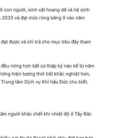
i con người, sinh vật hoang dã và hệ sinh
ăm 2030 và đạt mức ròng bằng 0 vào năm
đạt được và chi trả cho mục tiêu đầy tham
ua đều nóng hơn bất cứ thập kỷ nào kể từ năm
hững hiện tượng thời tiết khắc nghiệt hơn,
i Trung tâm Dịch vụ Khí hậu Đức cho biết.
ăm người khác chết khi nhiệt độ ở Tây Bắc
nhiều nơi thuộc Brazil phải chịu đợt hạn hán