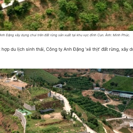
h Đặng xây dựng chui trên đất rừng sản xuất tại khu vực đỉnh Cun. Ảnh: Minh Phúc.
 hợp du lịch sinh thái, Công ty Anh Đặng ‘xẻ thịt’ đất rừng, xây 