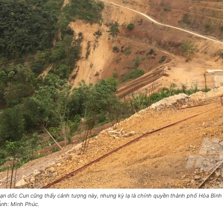
oạn dốc Cun cũng thấy cảnh tượng này, nhưng kỳ lạ là chính quyền thành phố Hòa Bình 
 Ảnh: Minh Phúc.