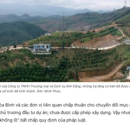
ll của Công ty TNHH Thương mại và Dịch vụ Anh Đặng, những hạ tầng cơ bản đã được k
ửa sổ kính đã hình thành. Ảnh: Minh Phúc.
a Bình và các đơn vị liên quan chấp thuận cho chuyển đổi mục
chủ trương đầu tư dự án; chưa được cấp phép xây dựng. Vậy như
“khổng lồ” bất chấp quy định của pháp luật.