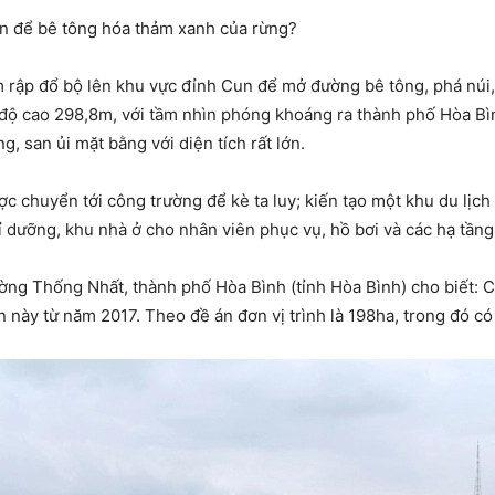
đàn để bê tông hóa thảm xanh của rừng?
m rập đổ bộ lên khu vực đỉnh Cun để mở đường bê tông, phá núi
 độ cao 298,8m, với tầm nhìn phóng khoáng ra thành phố Hòa B
g, san ủi mặt bằng với diện tích rất lớn.
ợc chuyển tới công trường để kè ta luy; kiến tạo một khu du lịch
 dưỡng, khu nhà ở cho nhân viên phục vụ, hồ bơi và các hạ tầng
g Thống Nhất, thành phố Hòa Bình (tỉnh Hòa Bình) cho biết: 
 này từ năm 2017. Theo đề án đơn vị trình là 198ha, trong đó có