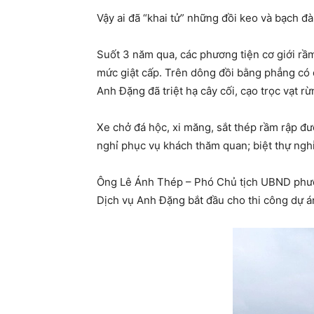
Vậy ai đã “khai tử” những đồi keo và bạch 
Suốt 3 năm qua, các phương tiện cơ giới rầ
mức giật cấp. Trên dông đồi bằng phẳng có
Anh Đặng đã triệt hạ cây cối, cạo trọc vạt rừn
Xe chở đá hộc, xi măng, sắt thép rầm rập đư
nghỉ phục vụ khách thăm quan; biệt thự nghỉ
Ông Lê Ánh Thép – Phó Chủ tịch UBND phườn
Dịch vụ Anh Đặng bắt đầu cho thi công dự án