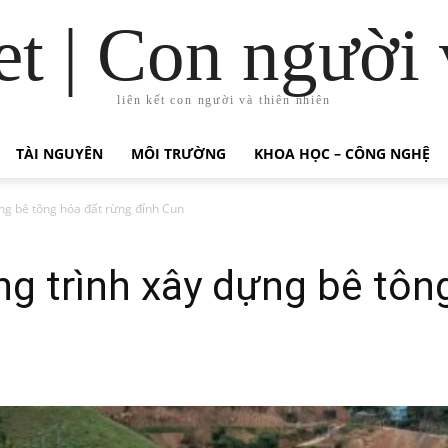
t | Con người 
liên kết con người và thiên nhiên
TÀI NGUYÊN
MÔI TRƯỜNG
KHOA HỌC – CÔNG NGHỆ
ựng bê tông hóa đất rừng đỉnh Cun
ng trình xây dựng bê tôn