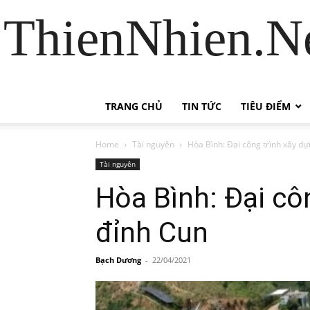
ThienNhien.Ne
TRANG CHỦ
TIN TỨC
TIÊU ĐIỂM
Home
Tài nguyên
Hòa Bình: Đại công trình xây d
Tài nguyên
Hòa Bình: Đại cô
đỉnh Cun
Bạch Dương
-
22/04/2021