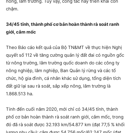
nông, lâm trường. Tuy vậy, công tác này triển khai còn
chậm.
34/45 tỉnh, thành phố cơ bản hoàn thành rà soát ranh
giới, cắm mốc
Theo Báo cáo kết quả của Bộ TN&MT về thực hiện Nghị
quyết số 112 về tăng cường quản lý đất đai có nguồn gốc
từ nông trường, lâm trường quốc doanh do các công ty
nông nghiệp, lâm nghiệp, Ban Quản lý rừng và các tổ
chức, hộ gia đình, cá nhân khác sử dụng, tổng diện tích
đất giữ lại sau rà soát, sắp xếp nông, lâm trường là
1.868.513 ha.
Tính đến cuối năm 2020, mới chỉ có 34/45 tỉnh, thành
phố cơ bản hoàn thành rà soát ranh giới, cắm mốc, trong
đó đã rà soát được 32.193 km/54.877 km (đạt 77,5 % khối
lượng nhu cầu); cắm được 54.756 mốc/62.247 mốc (đạt