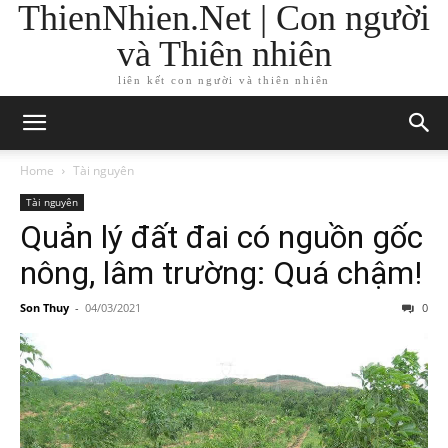
ThienNhien.Net | Con người
và Thiên nhiên
liên kết con người và thiên nhiên
Home
Tài nguyên
Tài nguyên
Quản lý đất đai có nguồn gốc
nông, lâm trường: Quá chậm!
Son Thuy
-
04/03/2021
0