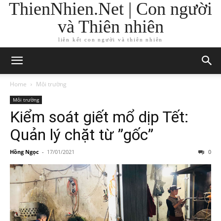
ThienNhien.Net | Con người
và Thiên nhiên
liên kết con người và thiên nhiên
Home
Môi trường
Môi trường
Kiểm soát giết mổ dịp Tết:
Quản lý chặt từ ”gốc”
Hồng Ngọc
-
17/01/2021
0