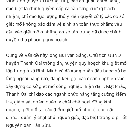
Vinh Anh (huyện Thường Tín), các cơ quan chức năng,
đặc biệt là chính quyền cấp xã cần tăng cường trách
nhiệm, chỉ đạo lực lượng thú y kiên quyết xử lý các cơ sở
giết mổ không bảo đảm vệ sinh an toàn thực phẩm; yêu
cầu vào giết mổ ở những cơ sở tập trung đã được chính
quyền địa phương quy hoạch.
Cũng về vấn đề này, ông Bùi Văn Sáng, Chủ tịch UBND
huyện Thanh Oai thông tin, huyện quy hoạch khu giết mổ
tập trung ở xã Bình Minh và đã xong phần đầu tư cơ sở hạ
tầng ngoài hàng rào, đang kêu gọi các doanh nghiệp vào
xây dựng cơ sở giết mổ công nghiệp, hiện đại… Mặt khác,
Thanh Oai chỉ đạo các ngành chức năng tăng cường kiểm
tra, giám sát nhằm quản lý chặt chẽ hoạt động kinh
doanh, giết mổ tại các điểm giết mổ nhỏ lẻ, chợ dân
sinh…, quản lý chặt chẽ nguồn gốc, đặc biệt trong dịp Tết
Nguyên đán Tân Sửu.