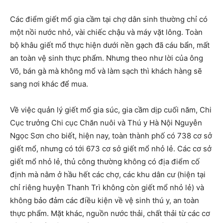
Các điểm giết mổ gia cầm tại chợ dân sinh thường chỉ có
một nồi nước nhỏ, vài chiếc chậu và máy vặt lông. Toàn
bộ khâu giết mổ thực hiện dưới nền gạch đã cáu bẩn, mất
an toàn vệ sinh thực phẩm. Nhưng theo như lời của ông
Võ, bán gà mà không mổ và làm sạch thì khách hàng sẽ
sang nơi khác để mua.
Về việc quản lý giết mổ gia súc, gia cầm dịp cuối năm, Chi
Cục trưởng Chi cục Chăn nuôi và Thú y Hà Nội Nguyễn
Ngọc Sơn cho biết, hiện nay, toàn thành phố có 738 cơ sở
giết mổ, nhưng có tới 673 cơ sở giết mổ nhỏ lẻ. Các cơ sở
giết mổ nhỏ lẻ, thủ công thường không có địa điểm cố
định mà nằm ở hầu hết các chợ, các khu dân cư (hiện tại
chỉ riêng huyện Thanh Trì không còn giết mổ nhỏ lẻ) và
không bảo đảm các điều kiện về vệ sinh thú y, an toàn
thực phẩm. Mặt khác, nguồn nước thải, chất thải từ các cơ