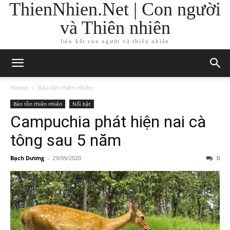
ThienNhien.Net | Con người
và Thiên nhiên
liên kết con người và thiên nhiên
Home
Bảo tồn thiên nhiên
Bảo tồn thiên nhiên
Nổi bật
Campuchia phát hiện nai cà
tông sau 5 năm
Bạch Dương
-
29/09/2020
0