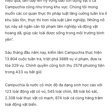
hiệu quả, làm dấy lên hy vọng bảo tồn động vật ở cả
Campuchia cũng như trong khu vực. Chúng tôi mong
muốn các cơ quan thực thi pháp luật tăng cường tuần tra ở
khu bảo tồn, thực thi hơn nữa luật Lâm nghiệp. Những nỗ
lực này sẽ ngăn cản tội phạm lâm nghiệp và động vật
hoang dã, giúp các loài được sống trong môi trường bình
yên”.
Sáu tháng đầu năm nay, kiểm lâm Campuchia thực hiện
13.804 cuộc tuần tra, triệt phá 3689 vụ vi phạm, đưa ra
tòa 329 vụ. Chính quyền cũng tịch thu 2578 phương tiện
trong 433 vụ bắt giữ.
Campuchia là nước có mức độ đa dạng sinh học cao với
123 loài động vật có vú, 545 loài chim, 88 loài bò sát,
2.308 loài thực vật có mạch, 874 loài cá cùng hàng trăm
loài động vật biển.