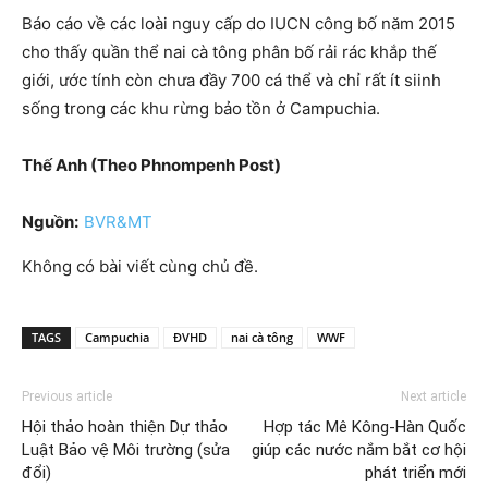
Báo cáo về các loài nguy cấp do IUCN công bố năm 2015
cho thấy quần thể nai cà tông phân bố rải rác khắp thế
giới, ước tính còn chưa đầy 700 cá thể và chỉ rất ít siinh
sống trong các khu rừng bảo tồn ở Campuchia.
Thế Anh (Theo Phnompenh Post)
Nguồn:
BVR&MT
Không có bài viết cùng chủ đề.
TAGS
Campuchia
ĐVHD
nai cà tông
WWF
Previous article
Next article
Hội thảo hoàn thiện Dự thảo
Hợp tác Mê Kông-Hàn Quốc
Luật Bảo vệ Môi trường (sửa
giúp các nước nắm bắt cơ hội
đổi)
phát triển mới