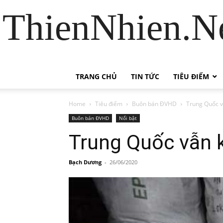
ThienNhien.Ne
TRANG CHỦ
TIN TỨC
TIÊU ĐIỂM
Home
Tiêu điểm
Buôn bán ĐVHD
Trung Quốc v
Buôn bán ĐVHD
Nổi bật
Trung Quốc vẫn k
Bạch Dương
-
26/06/2020