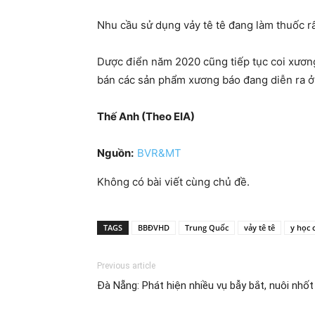
Nhu cầu sử dụng vảy tê tê đang làm thuốc rấ
Dược điển năm 2020 cũng tiếp tục coi xương
bán các sản phẩm xương báo đang diễn ra ở 
Thế Anh (Theo EIA)
Nguồn:
BVR&MT
Không có bài viết cùng chủ đề.
TAGS
BBĐVHD
Trung Quốc
vảy tê tê
y học 
Previous article
Đà Nẵng: Phát hiện nhiều vụ bẫy bắt, nuôi nhố