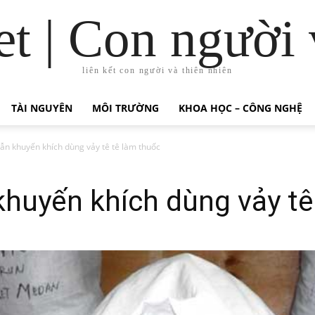
t | Con người 
liên kết con người và thiên nhiên
TÀI NGUYÊN
MÔI TRƯỜNG
KHOA HỌC – CÔNG NGHỆ
ẫn khuyến khích dùng vảy tê tê làm thuốc
huyến khích dùng vảy tê