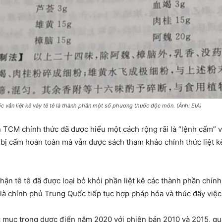
 vẫn liệt kê vảy tê tê là thành phần một số phương thuốc độc môn. (Ảnh: EIA)
n TCM chính thức đã được hiểu một cách rộng rãi là “lệnh cấm” 
g bị cấm hoàn toàn mà vẫn được sách tham khảo chính thức liệt 
hận tê tê đã được loại bỏ khỏi phần liệt kê các thành phần ch
là chính phủ Trung Quốc tiếp tục hợp pháp hóa và thúc đẩy việc 
 mục trong dược điển năm 2020 với phiên bản 2010 và 2015, qu