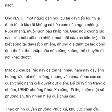
nào”.
Ông N.V.T – một người dân ngụ cư tại đây tiếp lời: “Gia
đình tôi từ lâu rồi không có bữa cơm nào ngon miệng.
Ruồi nhặng, muỗi luôn bâu khắp nơi. Giấc ngủ không lúc
nào tròn bởi ruồi quá nhiều, mùi thối của rác bẩn. Mặc dù
biết sống tại đây rất ô nhiễm, nhưng gia đình tôi lao động
đơn thuần, thu nhập thấp nên cũng không thể chuyển đi
nơi khác được”.
Mặc dù khu bãi rác này đã tồn tại nhiều năm nay gây ảnh
hưởng xấu tới môi trường, nhưng vẫn chưa được các cơ
quan chức năng giải quyết dứt điểm. Để xử lý tình trạng ô
nhiễm, UBND phường Phúc Xá cũng đã thực hiện một số
phương án, tuy nhiên hiệu quả chưa cao.
Theo chính quyền phường Phúc Xá, khu vực chân cầu