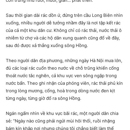
côn trùng như ruồi, muỗi, gián… phát triển.
Sau thời gian dài rác dồn ứ, đứng trên cầu Long Biên nhìn
xuống, nhiều người dễ tưởng nhầm đây là nơi tập kết rác
của cả một khu dân cư. Không chỉ có rác thải, nước thải ô
nhiễm từ chợ và các hộ dân xung quanh cũng đổ về đây,
sau đó được xả thẳng xuống sông Hồng.
Theo người dân địa phương, những ngày Hà Nội mưa lớn,
đủ các loại rác cuốn theo nước về chỗ trũng khiến cống
thoát nước tắc nghẽn, cả khu vực ven sông ngập trong
nước bẩn. Theo ghi nhận của phóng viên, rác thải phủ kín
trong lòng mương, cống, hoà trong dòng nước đen kịt
từng ngày, từng giờ đổ ra sông Hồng.
Ngán ngẩm nhìn về khu vực bãi rác, một người dân chia
sẻ: “Ngày nào cũng phải ngửi mùi hôi thối, ruồi nhặng
bám kín khắp nơi nhưng chúng tôi chẳng biết làm thế