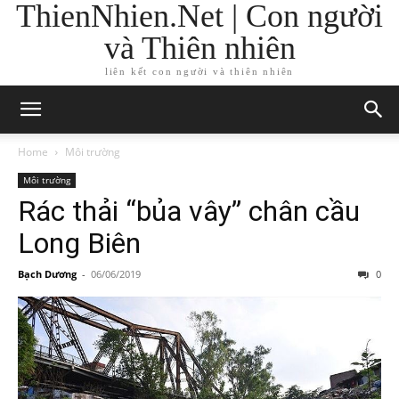
ThienNhien.Net | Con người
và Thiên nhiên
liên kết con người và thiên nhiên
Home
Môi trường
Môi trường
Rác thải “bủa vây” chân cầu
Long Biên
Bạch Dương
-
06/06/2019
0