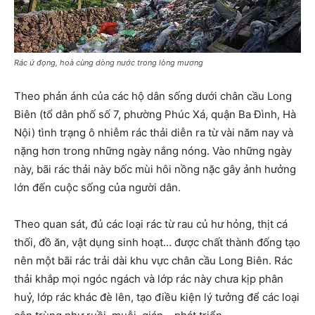
Rác ứ đọng, hoà cùng dòng nước trong lòng mương
Theo phản ánh của các hộ dân sống dưới chân cầu Long
Biên (tổ dân phố số 7, phường Phúc Xá, quận Ba Đình, Hà
Nội) tình trạng ô nhiễm rác thải diễn ra từ vài năm nay và
nặng hơn trong những ngày nắng nóng. Vào những ngày
này, bãi rác thải này bốc mùi hôi nồng nặc gây ảnh hưởng
lớn đến cuộc sống của người dân.
Theo quan sát, đủ các loại rác từ rau củ hư hỏng, thịt cá
thối, đồ ăn, vật dụng sinh hoạt… được chất thành đống tạo
nên một bãi rác trải dài khu vực chân cầu Long Biên. Rác
thải khắp mọi ngóc ngách và lớp rác này chưa kịp phân
huỷ, lớp rác khác đè lên, tạo điều kiện lý tưởng để các loại