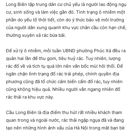
Long Biên tập trung dân cư chủ yếu là người lao động ngụ
cư, sinh sống và làm việc gần đó. Tình trạng ô nhiễm một
phần do yếu tố thời tiết, còn do ý thức bảo vệ môi trường
của người dân xung quanh khu vực chân cầu còn hạn chế,
thường xuyên xả rác bừa bãi.
Để xử lý ô nhiễm, mỗi tuần UBND phường Phúc Xá đều ra
quân hai lần để thu gom, tiêu huỷ rác. Tuy nhiên, lượng
rác đổ về và tích tụ quá lớn nên vẫn bốc mùi hôi thối. Để
ngăn chặn tình trạng đổ rác trái phép, chính quyền địa
phương cũng đã tổ chức cắm biển cấm đổ rác, tuy nhiên
cũng không hiệu quả. Nhiều người vẫn ngang nhiên đổ
rác thải ra khu vực này.
Cầu Long Biên là địa điểm thu hút rất nhiều khách tham
quan trong và ngoài nước, rác thải ngập ngụa đã và đang
tạo nên những hình ảnh xấu của Hà Nội trong mắt bạn bè