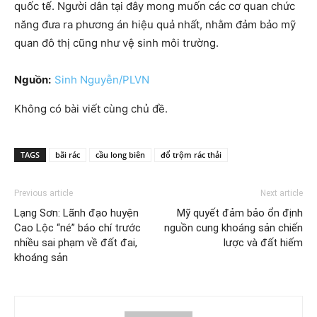
quốc tế. Người dân tại đây mong muốn các cơ quan chức
năng đưa ra phương án hiệu quả nhất, nhằm đảm bảo mỹ
quan đô thị cũng như vệ sinh môi trường.
Nguồn:
Sinh Nguyễn/PLVN
Không có bài viết cùng chủ đề.
TAGS
bãi rác
cầu long biên
đổ trộm rác thải
Previous article
Next article
Lạng Sơn: Lãnh đạo huyện
Mỹ quyết đảm bảo ổn định
Cao Lộc “né” báo chí trước
nguồn cung khoáng sản chiến
nhiều sai phạm về đất đai,
lược và đất hiếm
khoáng sản