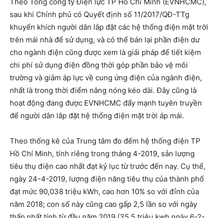
Theo Tổng công ty Điện lực TP Hồ Chí Minh (EVNHCMC),
sau khi Chính phủ có Quyết định số 11/2017/QĐ-TTg
khuyến khích người dân lắp đặt các hệ thống điện mặt trời
trên mái nhà để sử dụng, và có thể bán lại phần điện dư
cho ngành điện cũng được xem là giải pháp để tiết kiệm
chi phí sử dụng điện đồng thời góp phần bảo vệ môi
trường và giảm áp lực về cung ứng điện của ngành điện,
nhất là trong thời điểm nắng nóng kéo dài. Đây cũng là
hoạt động đang được EVNHCMC đẩy mạnh tuyên truyền
để người dân lắp đặt hệ thống điện mặt trời áp mái.
Theo thống kê của Trung tâm đo đếm hệ thống điện TP
Hồ Chí Minh, tính riêng trong tháng 4-2019, sản lượng
tiêu thụ điện cao nhất đạt kỷ lục từ trước đến nay. Cụ thể,
ngày 24-4-2019, lượng điện năng tiêu thụ của thành phố
đạt mức 90,038 triệu kWh, cao hơn 10% so với đỉnh của
năm 2018; con số này cũng cao gấp 2,5 lần so với ngày
thấp nhất tính từ đầu năm 2019 (35,5 triệu kwh ngày 6-2-