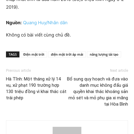
2019).
Nguồn:
Quang Huy/Nhân dân
Không có bài viết cùng chủ đề.
TAGS
Điện mặt trời
điện mặt trời áp mái
năng lượng tái tạo
Previous article
Next article
Hà Tĩnh: Một tháng xử lý 14
Bổ sung quy hoạch và đưa vào
vụ, xử phạt 190 trường hợp
danh mục không đấu giá
130 triệu đồng vì khai thác cát
quyền khai thác khoáng sản
trái phép
mỏ sét và mỏ phụ gia xi măng
tại Hòa Bình