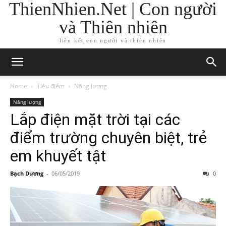
ThienNhien.Net | Con người
và Thiên nhiên
liên kết con người và thiên nhiên
Home
Tiêu điểm
Năng lượng
Năng lượng
Lắp điện mặt trời tại các
điểm trường chuyên biệt, trẻ
em khuyết tật
Bạch Dương
-
06/05/2019
0