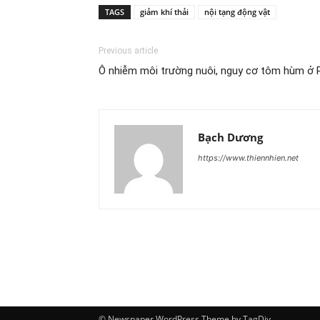
TAGS
giảm khí thải
nội tạng động vật
Previous article
Ô nhiễm môi trường nuôi, nguy cơ tôm hùm ở 
Bạch Dương
https://www.thiennhien.net
© Newspaper WordPress Theme by TagDiv