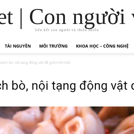
t | Con người 
liên kết con người và thiên nhiên
TÀI NGUYÊN
MÔI TRƯỜNG
KHOA HỌC – CÔNG NGHỆ
sách bò, nội tạng động vật để giảm khí thải
h bò, nội tạng động vật 