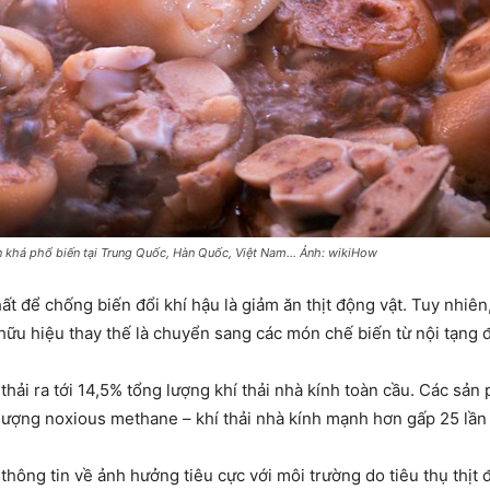
 khá phổ biến tại Trung Quốc, Hàn Quốc, Việt Nam… Ảnh: wikiHow
ất để chống biến đổi khí hậu là giảm ăn thịt động vật. Tuy nhiê
hữu hiệu thay thế là chuyển sang các món chế biến từ nội tạng 
hải ra tới 14,5% tổng lượng khí thải nhà kính toàn cầu. Các sản p
a lượng noxious methane – khí thải nhà kính mạnh hơn gấp 25 lần
hông tin về ảnh hưởng tiêu cực với môi trường do tiêu thụ thịt 