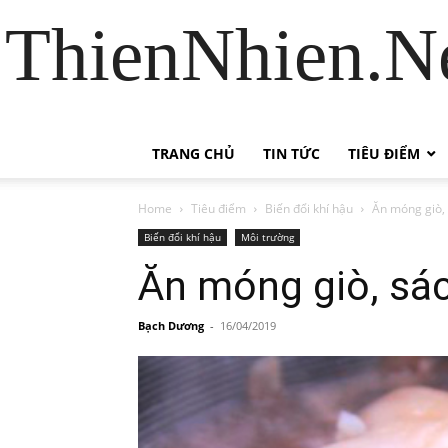
ThienNhien.Ne
TRANG CHỦ
TIN TỨC
TIÊU ĐIỂM
Home
Tiêu điểm
Biến đổi khí hậu
Ăn móng giò, 
Biến đổi khí hậu
Môi trường
Ăn móng giò, sác
Bạch Dương
-
16/04/2019