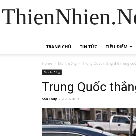
ThienNhien.Ne
TRANG CHỦ
TIN TỨC
TIÊU ĐIỂM
Home
Môi trường
Trung Quốc thắng thế trong cuộ
Môi trường
Trung Quốc thắng
Son Thuy
-
26/02/2019