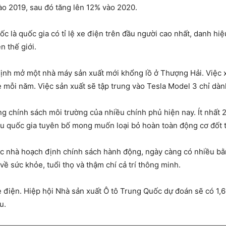
o 2019, sau đó tăng lên 12% vào 2020.
c là quốc gia có tỉ lệ xe điện trên đầu người cao nhất, danh hi
n thế giới.
định mở một nhà máy sản xuất mới khổng lồ ở Thượng Hải. Việc 
xe mỗi năm. Việc sản xuất sẽ tập trung vào Tesla Model 3 chỉ dàn
ng chính sách môi trường của nhiều chính phủ hiện nay. Ít nhất 2
ều quốc gia tuyên bố mong muốn loại bỏ hoàn toàn động cơ đốt 
ác nhà hoạch định chính sách hành động, ngày càng có nhiều b
ề sức khỏe, tuổi thọ và thậm chí cả trí thông minh.
e điện. Hiệp hội Nhà sản xuất Ô tô Trung Quốc dự đoán sẽ có 1,
u.