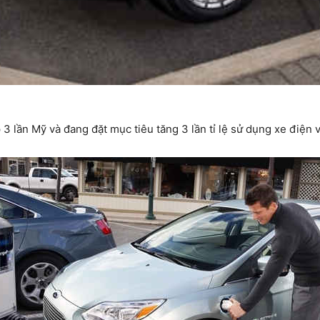
3 lần Mỹ và đang đặt mục tiêu tăng 3 lần tỉ lệ sử dụng xe điện 