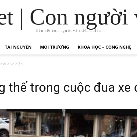
t | Con người 
liên kết con người và thiên nhiên
TÀI NGUYÊN
MÔI TRƯỜNG
KHOA HỌC – CÔNG NGHỆ
c đua xe điện
 thế trong cuộc đua xe 