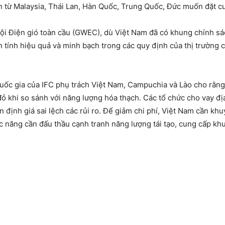
n từ Malaysia, Thái Lan, Hàn Quốc, Trung Quốc, Đức muốn đặt c
i Điện gió toàn cầu (GWEC), dù Việt Nam đã có khung chính sác
ện tính hiệu quả và minh bạch trong các quy định của thị trường
uốc gia của IFC phụ trách Việt Nam, Campuchia và Lào cho rằng, 
t đỏ khi so sánh với năng lượng hóa thạch. Các tổ chức cho vay đ
n định giá sai lệch các rủi ro. Để giảm chi phí, Việt Nam cần kh
c năng cần đấu thầu cạnh tranh năng lượng tái tạo, cung cấp k