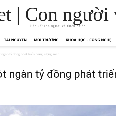
t | Con người 
liên kết con người và thiên nhiên
TÀI NGUYÊN
MÔI TRƯỜNG
KHOA HỌC – CÔNG NGHỆ
t ngàn tỷ đồng phát triển năng lượng sạch
ót ngàn tỷ đồng phát tri