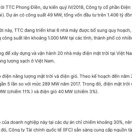
ời TTC Phong Điền, dự kiến quý IV/2018, Công ty cổ phần Điện 
i). Dự án có công suất 49 MW, tổng vốn đầu tư trên 1.406 tỷ đồ
rời này, TTC đang triển khai 6 nhà máy được bổ sung quy hoạch,
công suất lên khoảng 1.000 MW tại các tỉnh, thành phố có nhiều
g để xây dựng và vận hành 20 nhà máy điện mặt trời tại Việt 
ăng lượng sạch ở Việt Nam.
 điện năng lượng mặt trời và điện gió. Theo kế hoạch đến năm 
ần 5 lần so với mức 289 MW năm 2017. Trong đó, điện mặt trời 
MW (chiếm 11% ) và điện gió 40 MW (chiếm 3%).
có của doanh nghiệp này tại các dự án chỉ chiếm khoảng 30%, n
 đó, Công ty Tài chính quốc tế (IFC) sẵn sàng cung cấp nguồn tài