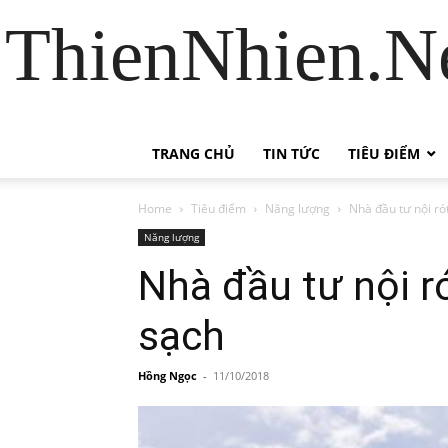
ThienNhien.Ne
TRANG CHỦ
TIN TỨC
TIÊU ĐIỂM
Home
Tiêu điểm
Năng lượng
Nhà đầu tư nội ró
Năng lượng
Nhà đầu tư nội r
sạch
Hồng Ngọc
-
11/10/2018