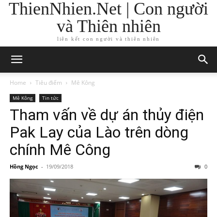
ThienNhien.Net | Con người
và Thiên nhiên
liên kết con người và thiên nhiên
Home
Tiêu điểm
Mê Kông
Mê Kông
Tin tức
Tham vấn về dự án thủy điện
Pak Lay của Lào trên dòng
chính Mê Công
Hồng Ngọc
-
19/09/2018
0