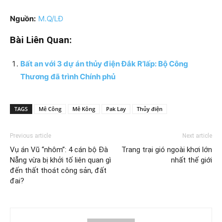
Nguồn:
M.Q/LĐ
Bài Liên Quan:
Bất an với 3 dự án thủy điện Đắk R’lấp: Bộ Công
Thương đã trình Chính phủ
TAGS
Mê Công
Mê Kông
Pak Lay
Thủy điện
Previous article
Next article
Vụ án Vũ “nhôm”: 4 cán bộ Đà
Trang trại gió ngoài khơi lớn
Nẵng vừa bị khởi tố liên quan gì
nhất thế giới
đến thất thoát công sản, đất
đai?