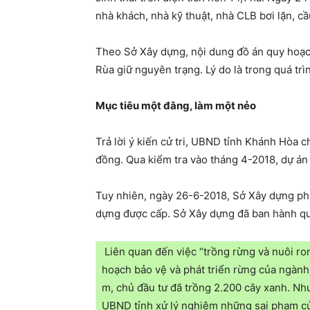
nhà khách, nhà kỹ thuật, nhà CLB bơi lặn, c
Theo Sở Xây dựng, nội dung đồ án quy hoạch 
Rùa giữ nguyên trạng. Lý do là trong quá trì
Mục tiêu một đằng, làm một nẻo
Trả lời ý kiến cử tri, UBND tỉnh Khánh Hòa c
đồng. Qua kiểm tra vào tháng 4-2018, dự án 
Tuy nhiên, ngày 26-6-2018, Sở Xây dựng phá
dựng được cấp. Sở Xây dựng đã ban hành quy
Liên quan đến việc “trồng rừng và nuôi r
hoạch bảo vệ và phát triển rừng của ngành
m, chủ đầu tư đã trồng 2.200 cây xanh. Nh
UBND tỉnh xử lý nghiêm những sai phạm của