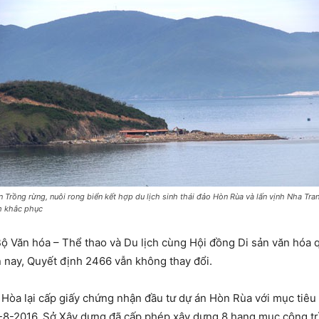
n Trồng rừng, nuôi rong biển kết hợp du lịch sinh thái đảo Hòn Rùa và lấn vịnh Nha Tra
 khắc phục
ộ Văn hóa – Thể thao và Du lịch cùng Hội đồng Di sản văn hóa 
ến nay, Quyết định 2466 vẫn không thay đổi.
òa lại cấp giấy chứng nhận đầu tư dự án Hòn Rùa với mục tiêu t
 24-8-2016, Sở Xây dựng đã cấp phép xây dựng 8 hạng mục công tr