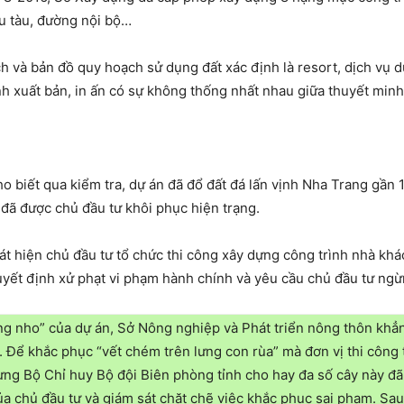
ầu tàu, đường nội bộ…
và bản đồ quy hoạch sử dụng đất xác định là resort, dịch vụ du
nh xuất bản, in ấn có sự không thống nhất nhau giữa thuyết minh 
ho biết qua kiểm tra, dự án đã đổ đất đá lấn vịnh Nha Trang gần 
đã được chủ đầu tư khôi phục hiện trạng.
t hiện chủ đầu tư tổ chức thi công xây dựng công trình nhà khá
ết định xử phạt vi phạm hành chính và yêu cầu chủ đầu tư ngừn
ong nho” của dự án, Sở Nông nghiệp và Phát triển nông thôn kh
. Để khắc phục “vết chém trên lưng con rùa” mà đơn vị thi công 
ưng Bộ Chỉ huy Bộ đội Biên phòng tỉnh cho hay đa số cây này đ
 chủ đầu tư và giám sát chặt chẽ việc khắc phục sai phạm. Sau