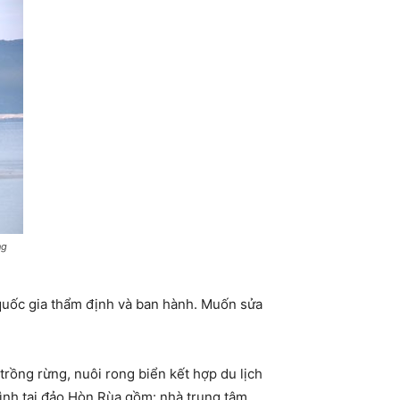
ng
quốc gia thẩm định và ban hành. Muốn sửa
rồng rừng, nuôi rong biển kết hợp du lịch
ình tại đảo Hòn Rùa gồm: nhà trung tâm,