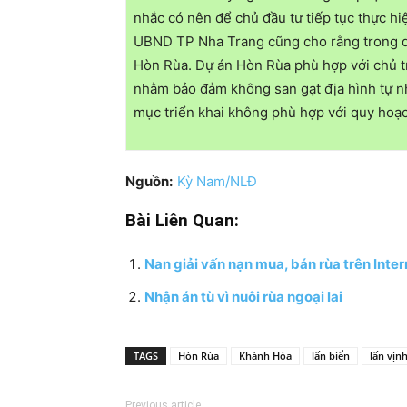
nhắc có nên để chủ đầu tư tiếp tục thực hi
UBND TP Nha Trang cũng cho rằng trong qu
Hòn Rùa. Dự án Hòn Rùa phù hợp với chủ tr
nhằm bảo đảm không san gạt địa hình tự nh
mục triển khai không phù hợp với quy hoạ
Nguồn:
Kỳ Nam/NLĐ
Bài Liên Quan:
Nan giải vấn nạn mua, bán rùa trên Inter
Nhận án tù vì nuôi rùa ngoại lai
TAGS
Hòn Rùa
Khánh Hòa
lấn biển
lấn vịn
Previous article