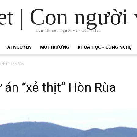
t | Con người 
liên kết con người và thiên nhiên
TÀI NGUYÊN
MÔI TRƯỜNG
KHOA HỌC – CÔNG NGHỆ
 thịt” Hòn Rùa
 án “xẻ thịt” Hòn Rùa