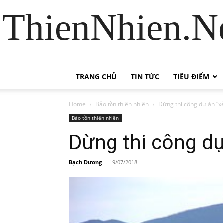
ThienNhien.Ne
TRANG CHỦ
TIN TỨC
TIÊU ĐIỂM
Home
Bảo tồn thiên nhiên
Dừng thi công dự án “xẻ
Bảo tồn thiên nhiên
Dừng thi công dự
Bạch Dương
-
19/07/2018