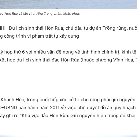
 đảo Hòn Rùa và lấn vịnh Nha Trang chậm khắc phục
 Du lịch sinh thái Hòn Rùa, chủ đầu tư dự án Trồng rừng, nuôi 
 công trình vi phạm trật tự xây dựng
ọp thứ 6 với nhiều vấn đề nóng về tình hình chính trị, kinh tế,
 kết hợp du lịch sinh thái đảo Hòn Rùa (thuộc phường Vĩnh Hòa, 
hánh Hòa, trong buổi tiếp xúc cử tri cho rằng phải giữ nguyên 
-UBND ban hành năm 2011 về việc phê duyệt đồ án quy hoạch tổn
y ghi rõ “Khu vực đảo Hòn Rùa: Giữ nguyên hiện trạng để khai 