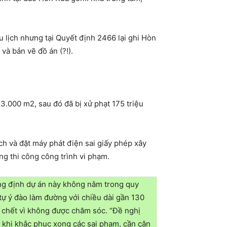
 lịch nhưng tại Quyết định 2466 lại ghi Hòn
và bản vẽ đồ án (?!).
13.000 m2, sau đó đã bị xử phạt 175 triệu
ch và đặt máy phát điện sai giấy phép xây
g thi công công trình vi phạm.
ẳng định dự án này không nằm trong quy
tự ý đào làm đường với chiều dài gần 130
ã chết vì không được chăm sóc. “Đề nghị
 khi khắc phục xong các sai phạm, cần cân