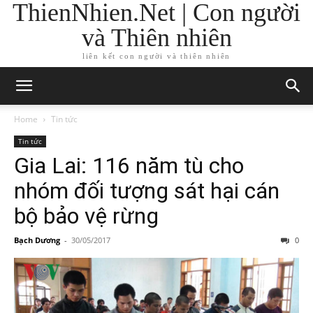
ThienNhien.Net | Con người
và Thiên nhiên
liên kết con người và thiên nhiên
Home
Tin tức
Tin tức
Gia Lai: 116 năm tù cho
nhóm đối tượng sát hại cán
bộ bảo vệ rừng
Bạch Dương
-
30/05/2017
0