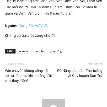
Thợ 15 năm tù giam; Đinh Văn Nớt, Đinh Văn Nội, Đinh Văn
Túc mỗi người lĩnh 14 năm tù giam; Đinh Sơn 12 năm tù
giam và Đinh Văn Lịch lĩnh 9 năm tù giam.
Nguồn:
Công Bắc/VOV.VN
Không có bài viết cùng chủ đề.
TAGS
kiểm lâm
lâm tặc
phá rừng
Previous article
Next article
Vẫn chuyện không sống nổi
Đà Nẵng báo cáo Thủ tướng
nơi tái định cư khi nhường đất
về Quy hoạch Sơn Trà
cho thủy điện!