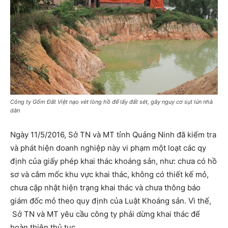
Công ty Gốm Đất Việt nạo vét lòng hồ để lấy đất sét, gây nguy cơ sụt lún nhà
dân
Ngày 11/5/2016, Sở TN và MT tỉnh Quảng Ninh đã kiểm tra
và phát hiện doanh nghiệp này vi phạm một loạt các qy
định của giấy phép khai thác khoáng sản, như: chưa có hồ
sơ và cắm mốc khu vực khai thác, không có thiết kế mỏ,
chưa cập nhật hiện trạng khai thác và chưa thông báo
giám đốc mỏ theo quy định của Luật Khoáng sản. Vì thế,
Sở TN và MT yêu cầu công ty phải dừng khai thác để
hoàn thiện thủ tục.