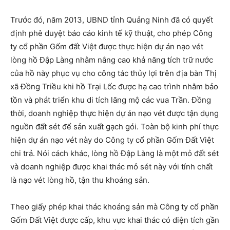
Trước đó, năm 2013, UBND tỉnh Quảng Ninh đã có quyết
định phê duyệt báo cáo kinh tế kỹ thuật, cho phép Công
ty cổ phần Gốm đất Việt được thực hiện dự án nạo vét
lòng hồ Đập Làng nhằm nâng cao khả năng tích trữ nước
của hồ này phục vụ cho công tác thủy lợi trên địa bàn Thị
xã Đồng Triều khi hồ Trại Lốc được hạ cao trình nhằm bảo
tồn và phát triển khu di tích lăng mộ các vua Trần. Đồng
thời, doanh nghiệp thực hiện dự án nạo vét được tận dụng
nguồn đất sét để sản xuất gạch gói. Toàn bộ kinh phí thực
hiện dự án nạo vét này do Công ty cổ phần Gốm Đất Việt
chi trả. Nói cách khác, lòng hồ Đập Làng là một mỏ đất sét
và doanh nghiệp được khai thác mỏ sét này với tính chất
là nạo vét lòng hồ, tận thu khoáng sản.
Theo giấy phép khai thác khoáng sản mà Công ty cổ phần
Gốm Đất Việt được cấp, khu vực khai thác có diện tích gần