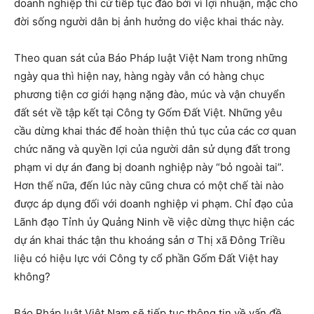
doanh nghiệp thì cứ tiếp tục đào bới vì lợi nhuận, mặc cho
đời sống người dân bị ảnh hưởng do việc khai thác này.
Theo quan sát của Báo Pháp luật Việt Nam trong những
ngày qua thì hiện nay, hàng ngày vẫn có hàng chục
phương tiện cơ giới hạng nặng đào, múc và vận chuyển
đất sét về tập kết tại Công ty Gốm Đất Việt. Những yêu
cầu dừng khai thác để hoàn thiện thủ tục của các cơ quan
chức năng và quyền lợi của người dân sử dụng đất trong
phạm vi dự án đang bị doanh nghiệp này “bỏ ngoài tai”.
Hơn thế nữa, đến lúc này cũng chưa có một chế tài nào
được áp dụng đối với doanh nghiệp vi phạm. Chỉ đạo của
Lãnh đạo Tỉnh ủy Quảng Ninh về việc dừng thực hiện các
dự án khai thác tận thu khoáng sản ơ Thị xã Đông Triều
liệu có hiệu lực với Công ty cổ phần Gốm Đất Việt hay
không?
Báo Pháp luật Việt Nam sẽ tiếp tục thông tin về vấn đề