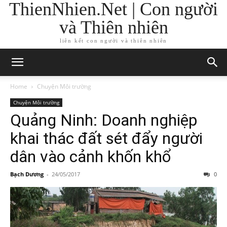
ThienNhien.Net | Con người
và Thiên nhiên
liên kết con người và thiên nhiên
Home
Chuyện Môi trường
Chuyện Môi trường
Quảng Ninh: Doanh nghiệp
khai thác đất sét đẩy người
dân vào cảnh khốn khổ
Bạch Dương
-
24/05/2017
0