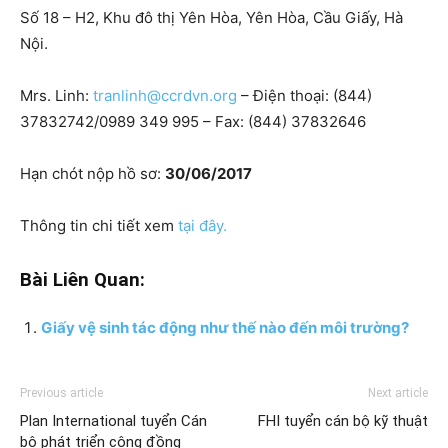
Số 18 – H2, Khu đô thị Yên Hòa, Yên Hòa, Cầu Giấy, Hà
Nội.
Mrs. Linh:
tranlinh@ccrdvn.org
– Điện thoại: (844)
37832742/0989 349 995 – Fax: (844) 37832646
Hạn chót nộp hồ sơ:
30/06/2017
Thông tin chi tiết xem
tại đây.
Bài Liên Quan:
Giấy vệ sinh tác động như thế nào đến môi trường?
Previous article
Next article
Plan International tuyển Cán
FHI tuyển cán bộ kỹ thuật
bộ phát triển cộng đồng