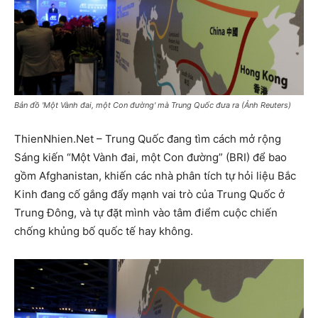
Bản đồ 'Một Vành đai, một Con đường' mà Trung Quốc đưa ra (Ảnh Reuters)
ThienNhien.Net – Trung Quốc đang tìm cách mở rộng
Sáng kiến “Một Vành đai, một Con đường” (BRI) để bao
gồm Afghanistan, khiến các nhà phân tích tự hỏi liệu Bắc
Kinh đang cố gắng đẩy mạnh vai trò của Trung Quốc ở
Trung Đông, và tự đặt mình vào tâm điểm cuộc chiến
chống khủng bố quốc tế hay không.