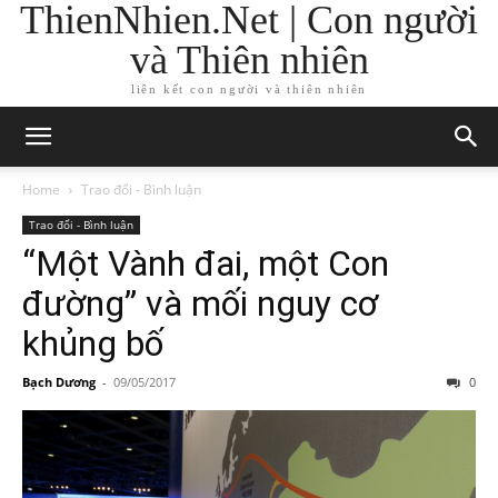
ThienNhien.Net | Con người
và Thiên nhiên
liên kết con người và thiên nhiên
Home
Trao đổi - Bình luận
Trao đổi - Bình luận
“Một Vành đai, một Con
đường” và mối nguy cơ
khủng bố
Bạch Dương
-
09/05/2017
0