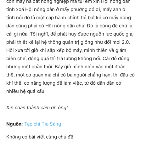
còn mấy ha đất nông nghiệp mà tụi em xin Hội nông dân
tỉnh xoá Hội nông dân ở mấy phường đó đi, mấy anh ở
tỉnh nói đó là một cấp hành chính thì bất kể có mấy nông
dân cũng phải có Hội nông dân chứ. Đó là bóng đè chứ là
cái gì nữa. Tôi nghĩ, để phát huy được nguồn lực quốc gia,
phải thiết kế lại hệ thống quản trị giống như đổi mới 2.0.
Hồi xưa tới giờ khi sắp xếp bộ máy, mình thiên về giảm
biên chế, đông quá thì trả lương không nổi. Cái đó đúng,
nhưng một phần thôi. Bây giờ mình nhìn vào một đoàn
thể, một cơ quan mà chỉ có ba người chẳng hạn, thì đâu có
khí thế, có năng lượng để làm việc, từ đó dần dần có
nhiều hệ quả xấu.
Xin chân thành cảm ơn ông!
Nguồn:
Tạp chí Tia Sáng
Không có bài viết cùng chủ đề.