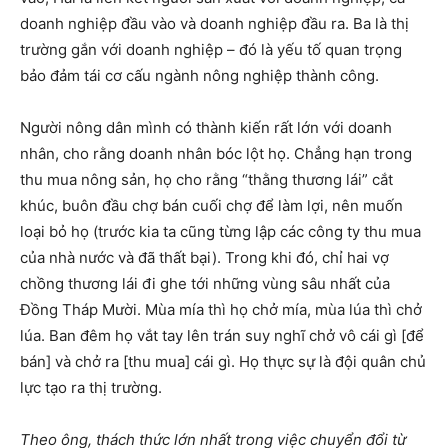
doanh nghiệp đầu vào và doanh nghiệp đầu ra. Ba là thị
trường gắn với doanh nghiệp – đó là yếu tố quan trọng
bảo đảm tái cơ cấu ngành nông nghiệp thành công.
Người nông dân mình có thành kiến rất lớn với doanh
nhân, cho rằng doanh nhân bóc lột họ. Chẳng hạn trong
thu mua nông sản, họ cho rằng “thằng thương lái” cắt
khúc, buôn đầu chợ bán cuối chợ để làm lợi, nên muốn
loại bỏ họ (trước kia ta cũng từng lập các công ty thu mua
của nhà nước và đã thất bại). Trong khi đó, chỉ hai vợ
chồng thương lái đi ghe tới những vùng sâu nhất của
Đồng Tháp Mười. Mùa mía thì họ chở mía, mùa lúa thì chở
lúa. Ban đêm họ vắt tay lên trán suy nghĩ chở vô cái gì [để
bán] và chở ra [thu mua] cái gì. Họ thực sự là đội quân chủ
lực tạo ra thị trường.
Theo ông, thách thức lớn nhất trong việc chuyển đổi từ