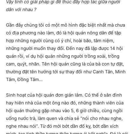
Vậy tỉnh có giải pháp gì để thúc đẩy hợp tác giữa người
dân với nhau ?
Gần đây chúng tôi có một mô hình đặc biệt nhất mà chưa
có địa phương nào làm, đó là hội quán nông dân để tập
hợp những người cùng có ý chí, hoài bão, tâm niệm,
những người muốn thay đổi. Đến nay đã lập được 14 hội
quán rồi, ví dụ hội quán những người trồng xoài, trồng
cam, quýt, nhãn. Tên hội quán cũng là của bà con tự đặt,
thường đặt tên hướng tới sự thay đổi như Canh Tân, Minh
Tâm, Đồng Tâm…
Sinh hoạt của hội quán đơn giản lắm. Có thể ở sân đình
hay hiên nhà của một ông nào đó, những thành viên của
hội quán thường gặp nhau vào 5, 6 giờ chiều, cùng ngồi
uống nước trà, làm quen và chia sẻ “nói cho nhau nghe,
nghe nhau nói”. Từ đó mới bớt dần đố kỵ, bớt dần xích
mích, tạo tinh thần tương thân tương ái kết nghĩa. Đó là cái