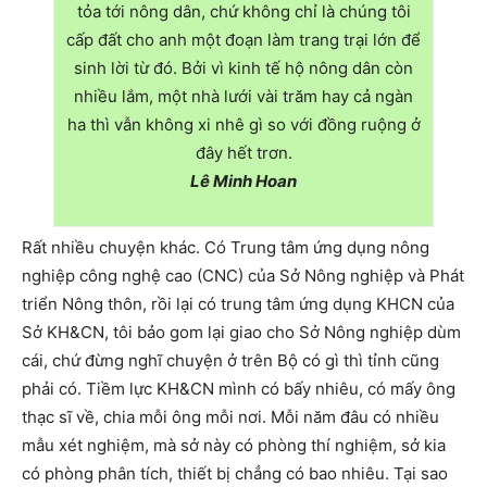
tỏa tới nông dân, chứ không chỉ là chúng tôi
cấp đất cho anh một đoạn làm trang trại lớn để
sinh lời từ đó. Bởi vì kinh tế hộ nông dân còn
nhiều lắm, một nhà lưới vài trăm hay cả ngàn
ha thì vẫn không xi nhê gì so với đồng ruộng ở
đây hết trơn.
Lê Minh Hoan
Rất nhiều chuyện khác. Có Trung tâm ứng dụng nông
nghiệp công nghệ cao (CNC) của Sở Nông nghiệp và Phát
triển Nông thôn, rồi lại có trung tâm ứng dụng KHCN của
Sở KH&CN, tôi bảo gom lại giao cho Sở Nông nghiệp dùm
cái, chứ đừng nghĩ chuyện ở trên Bộ có gì thì tỉnh cũng
phải có. Tiềm lực KH&CN mình có bấy nhiêu, có mấy ông
thạc sĩ về, chia mỗi ông mỗi nơi. Mỗi năm đâu có nhiều
mẫu xét nghiệm, mà sở này có phòng thí nghiệm, sở kia
có phòng phân tích, thiết bị chẳng có bao nhiêu. Tại sao