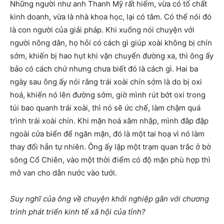
Những người như anh Thanh Mỹ rất hiếm, vừa có tố chất
kinh doanh, vừa là nhà khoa học, lại có tâm. Có thể nói đó
là con người của giải pháp. Khi xuống nói chuyện với
người nông dân, họ hỏi có cách gì giúp xoài không bị chín
sớm, khiến bị hao hụt khi vận chuyển đường xa, thì ông ấy
bảo có cách chứ nhưng chưa biết đó là cách gì. Hai ba
ngày sau ông ấy nói rằng trái xoài chín sớm là do bị oxi
hoá, khiến nó lên đường sớm, giờ mình rút bớt oxi trong
túi bao quanh trái xoài, thì nó sẽ ức chế, làm chậm quá
trình trái xoài chín. Khi mặn hoá xâm nhập, mình đắp đập
ngoài cửa biển để ngăn mặn, đó là một tai hoạ vì nó làm
thay đổi hẳn tự nhiên. Ông ấy lập một trạm quan trắc ở bờ
sông Cổ Chiên, vào một thời điểm có độ mặn phù hợp thì
mở van cho dẫn nước vào tưới.
Suy nghĩ của ông về chuyện khởi nghiệp gắn với chương
trình phát triển kinh tế xã hội của tỉnh?