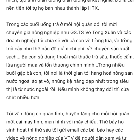
nền tiến tới tự họ bàn nhau thành lập HTX.
Trong các buổi uống trà ở mỗi hội quán đó, tôi mời
chuyên gia nông nghiệp như GS.TS Võ Tòng Xuân và các
doanh nghiệp tới chia sẻ với bà con về trồng lúa, về trồng
trái cây như thế nào để giảm chi phí, về chuyện sản xuất
sạch… Bà con sử dụng thoải mái thuốc trừ sâu, thuốc cấm,
lừa người mua và tổn thương chính mình…Trong nhiều
buổi gặp bà con, tôi nói là thời gian tới hàng hoá nông sản
nước ngoài ào ạt vô, những kệ hàng đẹp nhất trong siêu
thị là từ nước ngoài rồi. Nếu mình không thay đổi thì cửa
chết nhiều hơn.
Tôi vận động cơ quan tỉnh, huyện tặng cho mỗi hội quán
một cái máy tính, màn hình với máy chiếu. Thứ bảy họ
sinh hoạt thì thứ sáu tôi gửi email các bài báo hay các
video về nông nghiệp của VTV để người dân xem và tự