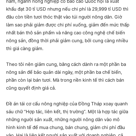
năm, ngành nông nghiệp có báo cáo Quốc hội là xuất
khẩu đạt 30 tỉ USD nhưng nếu chi phí là 29,999 tỉ USD thì
đâu còn tiền tươi thóc thật vào túi người nông dân. Giờ
làm sao phải giảm được chi phí xuống, giảm đến mức thấp
nhất bán thô sản phẩm và nâng cao công nghệ chế biến
nông sản, đồng thời phải giảm cung, bởi cung càng nhiều
thì giá càng giảm.
Theo tôi nên giảm cung, bằng cách dành ra một phần ba
nông sản để bảo quản dài ngày, một phần ba chế biến,
phần còn lại bán tươi. Mà trong nền kinh tế thì cách bán
cũng quyết định giá cả.
Đề án tái cơ cấu nông nghiệp của Đồng Tháp xoay quanh
sáu chữ “Hợp tác, liên kết, thị trường”. Một là hợp tác giữa
những người sản xuất, những người nông dân vào mô
hình kinh tế để mua chung, bán chung, giảm chi phí đầu
vào, Hai là liên kết người sản xuất với doanh nghiệp, cả