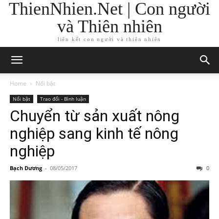
ThienNhien.Net | Con người
và Thiên nhiên
liên kết con người và thiên nhiên
Home
Nổi bật
Nổi bật
Trao đổi - Bình luận
Chuyển từ sản xuất nông
nghiệp sang kinh tế nông
nghiệp
Bạch Dương
-
08/05/2017
0