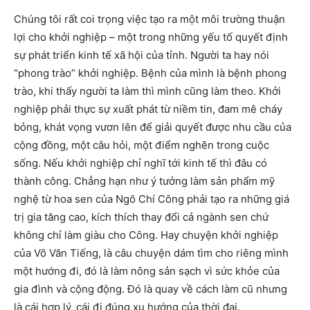
Chúng tôi rất coi trọng việc tạo ra một môi trường thuận
lợi cho khởi nghiệp – một trong những yếu tố quyết định
sự phát triển kinh tế xã hội của tỉnh. Người ta hay nói
“phong trào” khởi nghiệp. Bệnh của mình là bệnh phong
trào, khi thấy người ta làm thì mình cũng làm theo. Khởi
nghiệp phải thực sự xuất phát từ niềm tin, đam mê cháy
bỏng, khát vọng vươn lên để giải quyết được nhu cầu của
cộng đồng, một câu hỏi, một điểm nghẽn trong cuộc
sống. Nếu khởi nghiệp chỉ nghĩ tới kinh tế thì đâu có
thành công. Chẳng hạn như ý tưởng làm sản phẩm mỹ
nghệ từ hoa sen của Ngô Chí Công phải tạo ra những giá
trị gia tăng cao, kích thích thay đổi cả ngành sen chứ
không chỉ làm giàu cho Công. Hay chuyện khởi nghiệp
của Võ Văn Tiếng, là câu chuyện dám tìm cho riêng mình
một hướng đi, đó là làm nông sản sạch vì sức khỏe của
gia đình và cộng động. Đó là quay về cách làm cũ nhưng
là cái hợp lý, cái đi đúng xu hướng của thời đại.