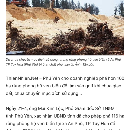
Dù chưa chuyển mục đích sử dụng nhưng rừng phòng hộ ven biển xã An Phú,
TP Tuy Hòa (Phú Yên) bị ồ ạt chặt phá, san ủi. Ảnh: Tấn Lộc
ThienNhien.Net – Phú Yên cho doanh nghiệp phá hơn 100
ha rừng phòng hộ ven biển để làm sân golf khi chưa giao
đất, chưa chuyển mục đích sử dụng…
Ngày 21-4, ông Mai Kim Lộc, Phó Giám đốc Sở TN&MT
tỉnh Phú Yên, xác nhận UBND tỉnh đã cho phép phá 116 ha
rừng phòng hộ ven biển tại xã An Phú, TP Tuy Hòa để