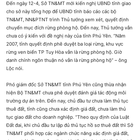
Đến ngày 12-4, Sở TN&MT mới kiến nghị UBND tỉnh giao
cho sở này tổng hợp để UBND tỉnh báo cáo các bộ
TN&MT, NN&PTNT trình Thủ tướng xem xét, quyết định
chuyển mục đích rừng phòng hộ. Đến nay, Thủ tướng vẫn
chưa có ý kiến với đề nghị này của tỉnh Phú Yên. “Năm
2007, tỉnh quyết định phê duyệt ba loại rừng, khu vực
rừng ven biển TP Tuy Hòa vẫn là rừng phòng hộ. Giờ
danh chính ngôn thuận nó vẫn là rừng phòng hộ” – ông
Lộc nói.
Phó giám đốc Sở TN&MT tỉnh Phú Yên cũng thừa nhận
hiện Bộ TN&MT chưa phê duyệt đánh giá tác động môi
trường dự án trên. Đến nay, chủ đầu tư chưa làm thủ tục
thuê đất, tỉnh cũng chưa xác định giá đất, chưa làm thủ
tục giao đất cho doanh nghiệp. “Theo quy định của Luật
Đất đai, khi chủ đầu tư lập đủ thủ tục hồ sơ thuê đất thì Sở
TN&MT phối hợp các ngành chức năng xác định giá đất,