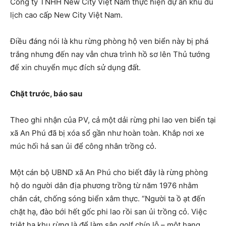
Công ty TNHH New City Việt Nam thực hiện dự án khu du
lịch cao cấp New City Việt Nam.
Điều đáng nói là khu rừng phòng hộ ven biển này bị phá
trắng nhưng đến nay vẫn chưa trình hồ sơ lên Thủ tướng
để xin chuyển mục đích sử dụng đất.
Chặt trước, báo sau
Theo ghi nhận của PV, cả một dải rừng phi lao ven biển tại
xã An Phú đã bị xóa sổ gần như hoàn toàn. Khắp nơi xe
múc hối hả san ủi để công nhân trồng cỏ.
Một cán bộ UBND xã An Phú cho biết đây là rừng phòng
hộ do người dân địa phương trồng từ năm 1976 nhằm
chắn cát, chống sóng biển xâm thực. “Người ta ồ ạt đến
chặt hạ, đào bới hết gốc phi lao rồi san ủi trồng cỏ. Việc
triệt hạ khu rừng là để làm sân golf chín lỗ – một hạng