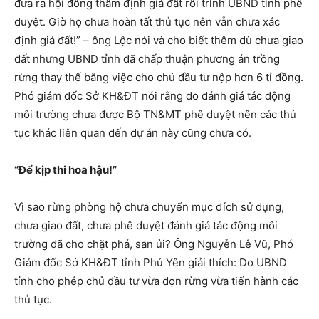
đưa ra hội đồng thẩm định giá đất rồi trình UBND tỉnh phê
duyệt. Giờ họ chưa hoàn tất thủ tục nên vẫn chưa xác
định giá đất!” – ông Lộc nói và cho biết thêm dù chưa giao
đất nhưng UBND tỉnh đã chấp thuận phương án trồng
rừng thay thế bằng việc cho chủ đầu tư nộp hơn 6 tỉ đồng.
Phó giám đốc Sở KH&ĐT nói rằng do đánh giá tác động
môi trường chưa được Bộ TN&MT phê duyệt nên các thủ
tục khác liên quan đến dự án này cũng chưa có.
“Để kịp thi hoa hậu!”
Vì sao rừng phòng hộ chưa chuyển mục đích sử dụng,
chưa giao đất, chưa phê duyệt đánh giá tác động môi
trường đã cho chặt phá, san ủi? Ông Nguyễn Lê Vũ, Phó
Giám đốc Sở KH&ĐT tỉnh Phú Yên giải thích: Do UBND
tỉnh cho phép chủ đầu tư vừa dọn rừng vừa tiến hành các
thủ tục.