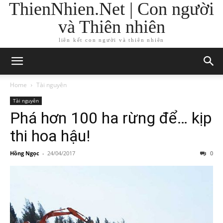
ThienNhien.Net | Con người
và Thiên nhiên
liên kết con người và thiên nhiên
Home
Tài nguyên
Tài nguyên
Phá hơn 100 ha rừng để… kịp
thi hoa hậu!
Hồng Ngọc
-
24/04/2017
0