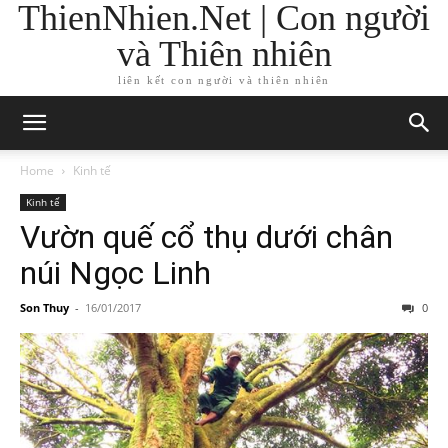
ThienNhien.Net | Con người
và Thiên nhiên
liên kết con người và thiên nhiên
Home
Kinh tế
Kinh tế
Vườn quế cổ thụ dưới chân
núi Ngọc Linh
Son Thuy
-
16/01/2017
0