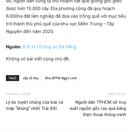
đó, người dân cũng tự thu hoạch hạt quế giống gốc gieo
được hơn 15.000 cây. Địa phương cũng đã quy hoạch
6.000ha đất lâm nghiệp để đưa vào trồng quế với mục tiêu
trở thành thủ phủ quế của khu vực Miền Trung – Tây
Nguyên đến năm 2020.
Nguồn:
B.B-H.T/Công an Đà Nẵng
Không có bài viết cùng chủ đề.
TAGS
cây cổ thụ
Khu BTTN Ngọc Linh
Previous article
Next article
Lý do tuyệt chủng của loài cá
Người dân TPHCM sẽ truy
mập “khủng” nhất Trái đất
xuất nguồn gốc rau quả bằng
điện thoại thông minh