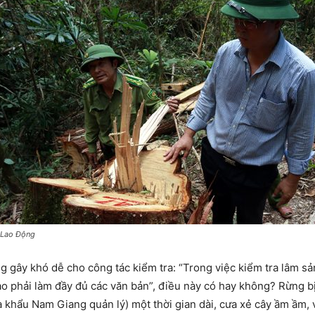
 Lao Động
 gây khó dễ cho công tác kiểm tra: “Trong việc kiểm tra lâm sả
ào phải làm đầy đủ các văn bản”, điều này có hay không? Rừng b
 khẩu Nam Giang quản lý) một thời gian dài, cưa xẻ cây ầm ầm,