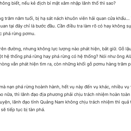
hông biết, nếu kẻ địch bí mật xâm nhập lãnh thổ thì sao?
 trăm năm tuổi, bị hạ sát nách khuôn viên hải quan cửa khẩu… T
uan tại đây chỉ là bước đầu. Cần điều tra làm rõ có hay không sự
ặc phá rừng pơmu.
rên đường, nhưng không lực lượng nào phát hiện, bắt giữ. Gỗ lậu
một hệ thống phá rừng hay phá rừng có hệ thống? Nói như ông A
phòng vẫn phát hiện tìm ra, còn những khối gỗ pơmu hàng trăm 
à nạn phá rừng hoành hành, hết vụ này đến vụ khác, nhiều vụ v
ào nữa, thì lãnh đạo địa phương phải chịu trách nhiệm hoàn toàn 
yện, lãnh đạo tỉnh Quảng Nam không chịu trách nhiệm thì quả th
ẽ tiếp tục bị tàn phá.