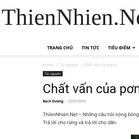
ThienNhien.Ne
TRANG CHỦ
TIN TỨC
TIÊU ĐIỂM
Home
Tài nguyên
Chất vấn của pơmu
Tài nguyên
Chất vấn của p
Bạch Dương
-
25/07/2016
ThienNhien.Net – Những câu hỏi nóng bỏng
Trả lời cho rừng và trả lời cho dân.