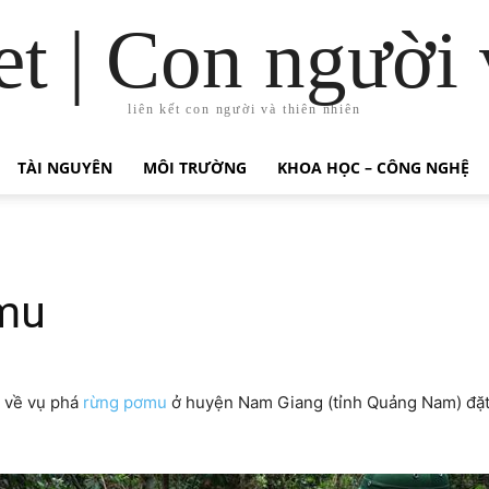
t | Con người 
liên kết con người và thiên nhiên
TÀI NGUYÊN
MÔI TRƯỜNG
KHOA HỌC – CÔNG NGHỆ
ơmu
 về vụ phá
rừng pơmu
ở huyện Nam Giang (tỉnh Quảng Nam) đặt r