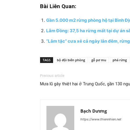
Bài Liên Quan:
Gần 5.000 m2 rừng phòng hộ tại Bình Địn
Lâm Đồng: 37,5 ha rừng mất tại dự án sâ
“Lâm tặc” cưa xẻ cả ngày lẫn đêm, rừng
TAGS
bộ đội biên phòng
gỗ pơ mu
phá rừng
Previous article
Mưa lũ gây thiệt hại ở Trung Quốc, gần 130 ng
Bạch Dương
https://www.thiennhien.net