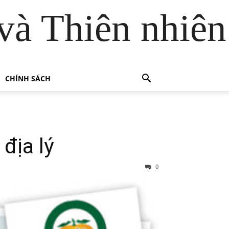
và Thiên nhiên
CHÍNH SÁCH
địa lý
0