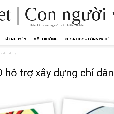
t | Con người 
liên kết con người và thiên nhiên
TÀI NGUYÊN
MÔI TRƯỜNG
KHOA HỌC – CÔNG NGHỆ
ỉ dẫn địa lý
 hỗ trợ xây dựng chỉ dẫn 