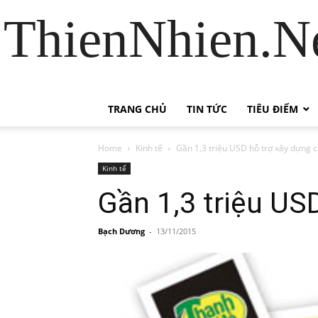
ThienNhien.Ne
TRANG CHỦ
TIN TỨC
TIÊU ĐIỂM
Home
Kinh tế
Gần 1,3 triệu USD hỗ trợ xây dựng ch
Kinh tế
Gần 1,3 triệu USD
Bạch Dương
-
13/11/2015