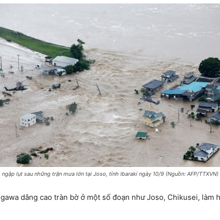
 ngập lụt sau những trận mưa lớn tại Joso, tỉnh Ibaraki ngày 10/9 (Nguồn: AFP/TTXVN)
nugawa dâng cao tràn bờ ở một số đoạn như Joso, Chikusei, làm 