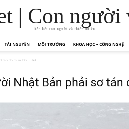
t | Con người 
liên kết con người và thiên nhiên
TÀI NGUYÊN
MÔI TRƯỜNG
KHOA HỌC – CÔNG NGHỆ
 tán do mưa lớn, lũ lụt
i Nhật Bản phải sơ tán d