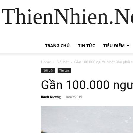
ThienNhien.Ne
TRANG CHỦ
TIN TỨC
TIÊU ĐIỂM
Home
Nổi bật
Gần 100.000 người Nhật Bản phải sơ
Nổi bật
Tin tức
Gần 100.000 ngườ
Bạch Dương
-
10/09/2015