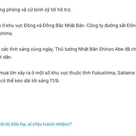
g phòng vệ cử binh sỹ tới hỗ trợ.
u ở khu vực Đông và Đông Bắc Nhật Bản. Công ty đường sắt Đôn
shima.
 các tỉnh sáng cùng ngày, Thủ tướng Nhật Bản Shinzo Abe đã ch
i dân.
ưa lớn xảy ra ở một số khu vực thuộc tỉnh Fukushima, Saitama và
ó thể kéo dài tới sáng 11/9.
h bị đốn hạ, ai chịu trách nhiệm?