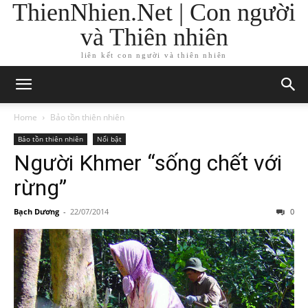
ThienNhien.Net | Con người
và Thiên nhiên
liên kết con người và thiên nhiên
Home
Bảo tồn thiên nhiên
Bảo tồn thiên nhiên
Nổi bật
Người Khmer “sống chết với
rừng”
Bạch Dương
-
22/07/2014
0