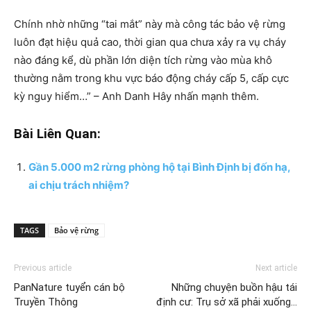
Chính nhờ những “tai mắt” này mà công tác bảo vệ rừng
luôn đạt hiệu quả cao, thời gian qua chưa xảy ra vụ cháy
nào đáng kể, dù phần lớn diện tích rừng vào mùa khô
thường nằm trong khu vực báo động cháy cấp 5, cấp cực
kỳ nguy hiểm…” – Anh Danh Hây nhấn mạnh thêm.
Bài Liên Quan:
Gần 5.000 m2 rừng phòng hộ tại Bình Định bị đốn hạ,
ai chịu trách nhiệm?
TAGS
Bảo vệ rừng
Previous article
Next article
PanNature tuyển cán bộ
Những chuyện buồn hậu tái
Truyền Thông
định cư: Trụ sở xã phải xuống…