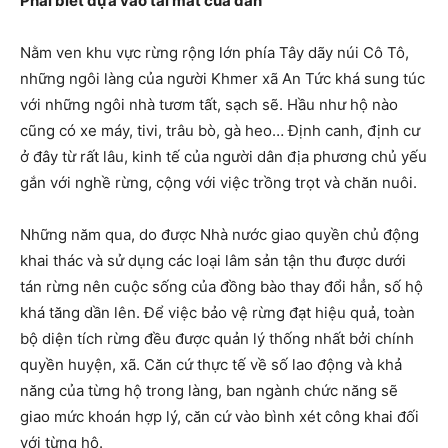
Phải biết dựa vào tai mắt của dân
Nằm ven khu vực rừng rộng lớn phía Tây dãy núi Cô Tô,
những ngôi làng của người Khmer xã An Tức khá sung túc
với những ngôi nhà tươm tất, sạch sẽ. Hầu như hộ nào
cũng có xe máy, tivi, trâu bò, gà heo… Định canh, định cư
ở đây từ rất lâu, kinh tế của người dân địa phương chủ yếu
gắn với nghề rừng, cộng với việc trồng trọt và chăn nuôi.
Những năm qua, do được Nhà nước giao quyền chủ động
khai thác và sử dụng các loại lâm sản tận thu được dưới
tán rừng nên cuộc sống của đồng bào thay đổi hẳn, số hộ
khá tăng dần lên. Để việc bảo vệ rừng đạt hiệu quả, toàn
bộ diện tích rừng đều được quản lý thống nhất bởi chính
quyền huyện, xã. Căn cứ thực tế về số lao động và khả
năng của từng hộ trong làng, ban ngành chức năng sẽ
giao mức khoán hợp lý, căn cứ vào bình xét công khai đối
với từng hộ.