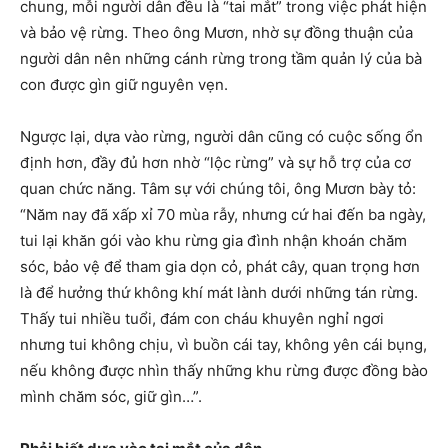
chung, mỗi người dân đều là “tai mắt” trong việc phát hiện
và bảo vệ rừng. Theo ông Mươn, nhờ sự đồng thuận của
người dân nên những cánh rừng trong tầm quản lý của bà
con được gìn giữ nguyên vẹn.
Ngược lại, dựa vào rừng, người dân cũng có cuộc sống ổn
định hơn, đầy đủ hơn nhờ “lộc rừng” và sự hỗ trợ của cơ
quan chức năng. Tâm sự với chúng tôi, ông Mươn bày tỏ:
“Năm nay đã xấp xỉ 70 mùa rẫy, nhưng cứ hai đến ba ngày,
tui lại khăn gói vào khu rừng gia đình nhận khoán chăm
sóc, bảo vệ để tham gia dọn cỏ, phát cây, quan trọng hơn
là để hưởng thứ không khí mát lành dưới những tán rừng.
Thấy tui nhiều tuổi, đám con cháu khuyên nghỉ ngơi
nhưng tui không chịu, vì buồn cái tay, không yên cái bụng,
nếu không được nhìn thấy những khu rừng được đồng bào
mình chăm sóc, giữ gìn…”.