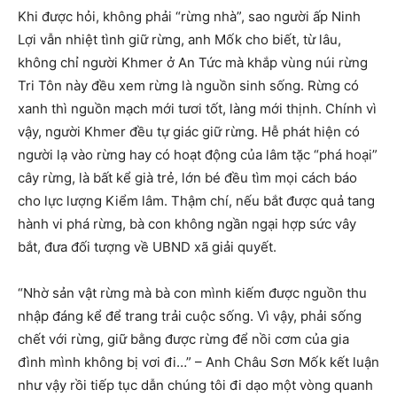
Khi được hỏi, không phải “rừng nhà”, sao người ấp Ninh
Lợi vẫn nhiệt tình giữ rừng, anh Mốk cho biết, từ lâu,
không chỉ người Khmer ở An Tức mà khắp vùng núi rừng
Tri Tôn này đều xem rừng là nguồn sinh sống. Rừng có
xanh thì nguồn mạch mới tươi tốt, làng mới thịnh. Chính vì
vậy, người Khmer đều tự giác giữ rừng. Hễ phát hiện có
người lạ vào rừng hay có hoạt động của lâm tặc “phá hoại”
cây rừng, là bất kể già trẻ, lớn bé đều tìm mọi cách báo
cho lực lượng Kiểm lâm. Thậm chí, nếu bắt được quả tang
hành vi phá rừng, bà con không ngần ngại hợp sức vây
bắt, đưa đối tượng về UBND xã giải quyết.
“Nhờ sản vật rừng mà bà con mình kiếm được nguồn thu
nhập đáng kể để trang trải cuộc sống. Vì vậy, phải sống
chết với rừng, giữ bằng được rừng để nồi cơm của gia
đình mình không bị vơi đi…” – Anh Châu Sơn Mốk kết luận
như vậy rồi tiếp tục dẫn chúng tôi đi dạo một vòng quanh