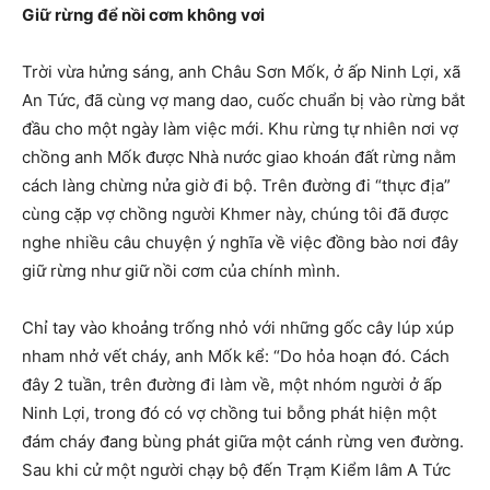
Giữ rừng để nồi cơm không vơi
Trời vừa hửng sáng, anh Châu Sơn Mốk, ở ấp Ninh Lợi, xã
An Tức, đã cùng vợ mang dao, cuốc chuẩn bị vào rừng bắt
đầu cho một ngày làm việc mới. Khu rừng tự nhiên nơi vợ
chồng anh Mốk được Nhà nước giao khoán đất rừng nằm
cách làng chừng nửa giờ đi bộ. Trên đường đi “thực địa”
cùng cặp vợ chồng người Khmer này, chúng tôi đã được
nghe nhiều câu chuyện ý nghĩa về việc đồng bào nơi đây
giữ rừng như giữ nồi cơm của chính mình.
Chỉ tay vào khoảng trống nhỏ với những gốc cây lúp xúp
nham nhở vết cháy, anh Mốk kể: “Do hỏa hoạn đó. Cách
đây 2 tuần, trên đường đi làm về, một nhóm người ở ấp
Ninh Lợi, trong đó có vợ chồng tui bỗng phát hiện một
đám cháy đang bùng phát giữa một cánh rừng ven đường.
Sau khi cử một người chạy bộ đến Trạm Kiểm lâm A Tức