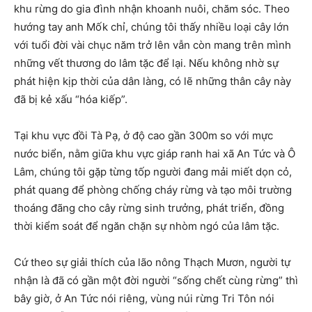
khu rừng do gia đình nhận khoanh nuôi, chăm sóc. Theo
hướng tay anh Mốk chỉ, chúng tôi thấy nhiều loại cây lớn
với tuổi đời vài chục năm trở lên vẫn còn mang trên mình
những vết thương do lâm tặc để lại. Nếu không nhờ sự
phát hiện kịp thời của dân làng, có lẽ những thân cây này
đã bị kẻ xấu “hóa kiếp”.
Tại khu vực đồi Tà Pạ, ở độ cao gần 300m so với mực
nước biển, nằm giữa khu vực giáp ranh hai xã An Tức và Ô
Lâm, chúng tôi gặp từng tốp người đang mải miết dọn cỏ,
phát quang để phòng chống cháy rừng và tạo môi trường
thoáng đãng cho cây rừng sinh trưởng, phát triển, đồng
thời kiểm soát để ngăn chặn sự nhòm ngó của lâm tặc.
Cứ theo sự giải thích của lão nông Thạch Mươn, người tự
nhận là đã có gần một đời người “sống chết cùng rừng” thì
bây giờ, ở An Tức nói riêng, vùng núi rừng Tri Tôn nói