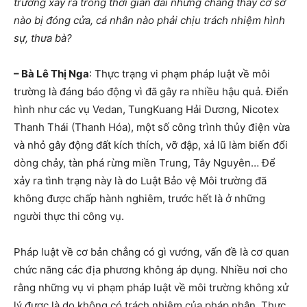
trường xảy ra trong thời gian dài nhưng chẳng thấy cơ sở
nào bị đóng cửa, cá nhân nào phải chịu trách nhiệm hình
sự, thưa bà?
– Bà Lê Thị Nga
: Thực trạng vi phạm pháp luật về môi
trường là đáng báo động vì đã gây ra nhiều hậu quả. Điển
hình như các vụ Vedan, TungKuang Hải Dương, Nicotex
Thanh Thái (Thanh Hóa), một số công trình thủy điện vừa
và nhỏ gây động đất kích thích, vỡ đập, xả lũ làm biến đổi
dòng chảy, tàn phá rừng miền Trung, Tây Nguyên… Để
xảy ra tình trạng này là do Luật Bảo vệ Môi trường đã
không được chấp hành nghiêm, trước hết là ở những
người thực thi công vụ.
Pháp luật về cơ bản chẳng có gì vướng, vấn đề là cơ quan
chức năng các địa phương không áp dụng. Nhiều nơi cho
rằng những vụ vi phạm pháp luật về môi trường không xử
lý được là do không có trách nhiệm của pháp nhân. Thực