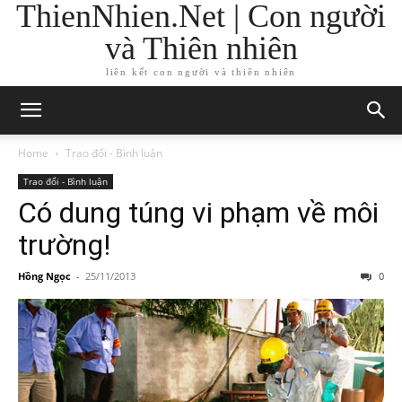
ThienNhien.Net | Con người
và Thiên nhiên
liên kết con người và thiên nhiên
Home
Trao đổi - Bình luận
Trao đổi - Bình luận
Có dung túng vi phạm về môi
trường!
Hồng Ngọc
-
25/11/2013
0