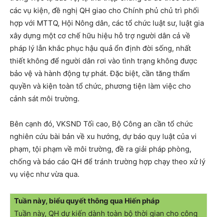
các vụ kiện, đề nghị QH giao cho Chính phủ chủ trì phối
hợp với MTTQ, Hội Nông dân, các tổ chức luật sư, luật gia
xây dựng một cơ chế hữu hiệu hỗ trợ người dân cả về
pháp lý lẫn khắc phục hậu quả ổn định đời sống, nhất
thiết không để người dân rơi vào tình trạng không được
bảo vệ và hành động tự phát. Đặc biệt, cần tăng thẩm
quyền và kiện toàn tổ chức, phương tiện làm việc cho
cảnh sát môi trường.
Bên cạnh đó, VKSND Tối cao, Bộ Công an cần tổ chức
nghiên cứu bài bản về xu hướng, dự báo quy luật của vi
phạm, tội phạm về môi trường, đề ra giải pháp phòng,
chống và báo cáo QH để tránh trường hợp chạy theo xử lý
vụ việc như vừa qua.
Tuần này, biểu quyết thông qua Hiến pháp
Tuần này, QH dự kiến dành toàn bộ thời gian cho công