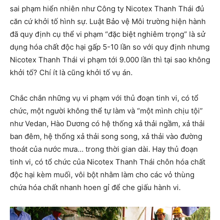
sai phạm hiển nhiên như Công ty Nicotex Thanh Thái đủ
căn cứ khởi tố hình sự. Luật Bảo vệ Môi trường hiện hành
đã quy định cụ thể vi phạm “đặc biệt nghiêm trọng” là sử
dụng hóa chất độc hại gấp 5-10 lần so với quy định nhưng
Nicotex Thanh Thái vi phạm tới 9.000 lần thì tại sao không
khởi tố? Chí ít là cũng khởi tố vụ án.
Chắc chắn những vụ vi phạm với thủ đoạn tinh vi, có tổ
chức, một người không thể tự làm và “một mình chịu tội”
như Vedan, Hào Dương có hệ thống xả thải ngầm, xả thải
ban đêm, hệ thống xả thải song song, xả thải vào đường
thoát của nước mưa… trong thời gian dài. Hay thủ đoạn
tinh vi, có tổ chức của Nicotex Thanh Thái chôn hóa chất
độc hại kèm muối, vôi bột nhằm làm cho các vỏ thùng
chứa hóa chất nhanh hoen gỉ để che giấu hành vi.