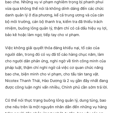
bao che. Những vụ vi phạm nghiêm trọng bị phanh phui
vừa qua không thể nói là không dính dáng đến các chức
danh quản lý ở địa phương, kể cả trung ương và của cán
bộ môi trường, cán bộ thanh tra, kiểm tra đã thiếu trách
nhiệm, buông lỏng quản lý, thậm chí có cả dấu hiệu vụ lợi,
bảo kê hoặc làm ngơ, tiếp tay cho vi phạm.
Việc không giải quyết thỏa đáng khiếu nại, tố cáo của
người dân, trong đó có vụ đã tố cáo hàng chục năm, làm
cho người dân phản ứng, nghi ngờ về tính công minh của
pháp luật, thậm chí nghi ngờ cả việc cơ quan chức năng
bao che, biện minh cho vi phạm, cho tẩu tán tang vật.
Nicotex Thanh Thái, Hào Dương là 2 vụ gần đây nhất đang
được công luận nghi vấn nhiều, Chính phủ cần sớm trả lời.
Có thể nói thực trạng buông lỏng quản lý, dung túng, bao
che nêu trên là một nguyên nhân dẫn đến những vụ hàng