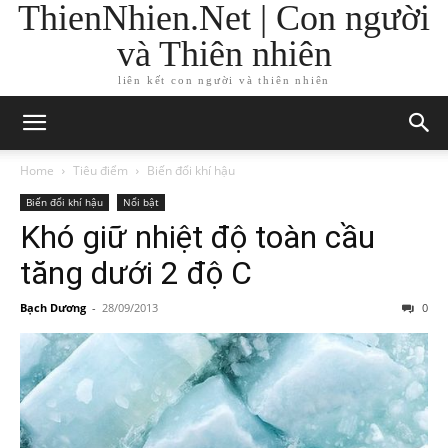
ThienNhien.Net | Con người
và Thiên nhiên
liên kết con người và thiên nhiên
Home
Tiêu điểm
Biến đổi khí hậu
Biến đổi khí hậu
Nổi bật
Khó giữ nhiệt độ toàn cầu
tăng dưới 2 độ C
Bạch Dương
-
28/09/2013
0