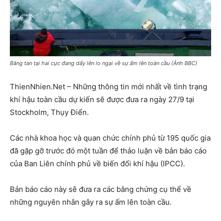
Băng tan tại hai cực đang dấy lên lo ngại về sự ấm lên toàn cầu (Ảnh BBC)
ThienNhien.Net – Những thông tin mới nhất về tình trạng
khí hậu toàn cầu dự kiến sẽ được đưa ra ngày 27/9 tại
Stockholm, Thụy Điển.
Các nhà khoa học và quan chức chính phủ từ 195 quốc gia
đã gặp gỡ trước đó một tuần để thảo luận về bản báo cáo
của Ban Liên chính phủ về biến đổi khí hậu (IPCC).
Bản báo cáo này sẽ đưa ra các bằng chứng cụ thể về
những nguyên nhân gây ra sự ấm lên toàn cầu.