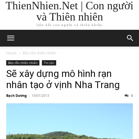
ThienNhien.Net | Con người
và Thiên nhiên
liên kết con người và thiên nhiên
Home
Bảo tồn thiên nhiên
Bảo tồn thiên nhiên
Tin tức
Sẽ xây dựng mô hình rạn
nhân tạo ở vịnh Nha Trang
Bạch Dương
-
10/01/2013
0