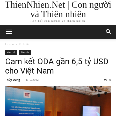
ThienNhien.Net | Con người
và Thiên nhiên
liên kết con người và thiên nhiên
Home
Kinh tế
Kinh tế
Tin tức
Cam kết ODA gần 6,5 tỷ USD
cho Việt Nam
Thùy Dung
-
11/12/2012
0