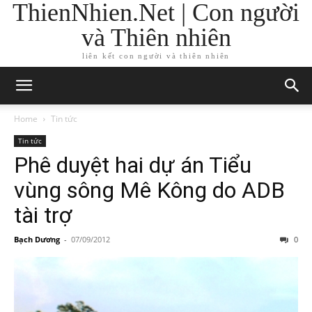
ThienNhien.Net | Con người
và Thiên nhiên
liên kết con người và thiên nhiên
Home
Tin tức
Tin tức
Phê duyệt hai dự án Tiểu
vùng sông Mê Kông do ADB
tài trợ
Bạch Dương
-
07/09/2012
0