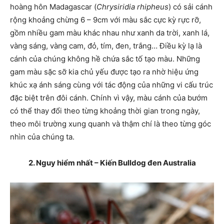
hoàng hôn Madagascar (
Chrysiridia rhipheus
) có sải cánh
rộng khoảng chừng 6 – 9cm với màu sắc cực kỳ rực rỡ,
gồm nhiều gam màu khác nhau như xanh da trời, xanh lá,
vàng sáng, vàng cam, đỏ, tím, đen, trắng… Điều kỳ lạ là
cánh của chúng không hề chứa sắc tố tạo màu. Những
gam màu sặc sỡ kia chủ yếu được tạo ra nhờ hiệu ứng
khúc xạ ánh sáng cùng với tác động của những vi cấu trúc
đặc biệt trên đôi cánh. Chính vì vậy, màu cánh của bướm
có thể thay đổi theo từng khoảng thời gian trong ngày,
theo môi trường xung quanh và thậm chí là theo từng góc
nhìn của chúng ta.
2. Nguy hiểm nhất – Kiến Bulldog đen Australia