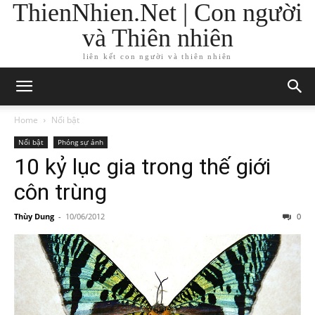
ThienNhien.Net | Con người
và Thiên nhiên
liên kết con người và thiên nhiên
Home
Nổi bật
Nổi bật
Phóng sự ảnh
10 kỷ lục gia trong thế giới
côn trùng
Thùy Dung
-
10/06/2012
0