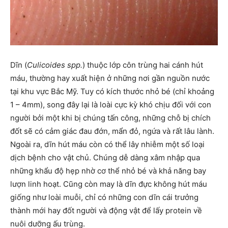
Dĩn (
Culicoides spp.
) thuộc lớp côn trùng hai cánh hút
máu, thường hay xuất hiện ở những nơi gần nguồn nước
tại khu vực Bắc Mỹ. Tuy có kích thước nhỏ bé (chỉ khoảng
1 – 4mm), song đây lại là loài cực kỳ khó chịu đối với con
người bởi một khi bị chúng tấn công, những chỗ bị chích
đốt sẽ có cảm giác đau đớn, mẩn đỏ, ngứa và rất lâu lành.
Ngoài ra, dĩn hút máu còn có thể lây nhiễm một số loại
dịch bệnh cho vật chủ. Chúng dễ dàng xâm nhập qua
những khẩu độ hẹp nhờ cơ thể nhỏ bé và khả năng bay
lượn linh hoạt. Cũng còn may là dĩn đực không hút máu
giống như loài muỗi, chỉ có những con dĩn cái trưởng
thành mới hay đốt người và động vật để lấy protein về
nuôi dưỡng ấu trùng.