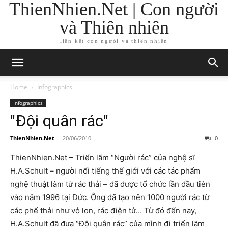
ThienNhien.Net | Con người
và Thiên nhiên
liên kết con người và thiên nhiên
Home
Infographics
Infographics
"Đội quân rác"
ThienNhien.Net
-
20/06/2010
0
ThienNhien.Net – Triển lãm “Người rác” của nghệ sĩ
H.A.Schult – người nổi tiếng thế giới với các tác phẩm
nghệ thuật làm từ rác thải – đã được tổ chức lần đầu tiên
vào năm 1996 tại Đức. Ông đã tạo nên 1000 người rác từ
các phế thải như vỏ lon, rác điện tử… Từ đó đến nay,
H.A.Schult đã đưa “Đội quân rác” của mình đi triển lãm