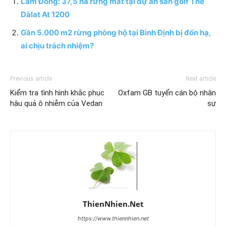
Lâm Đồng: 37,5 ha rừng mất tại dự án sân golf The
Dàlat At 1200
Gần 5.000 m2 rừng phòng hộ tại Bình Định bị đốn hạ,
ai chịu trách nhiệm?
Previous article
Next article
Kiểm tra tình hình khắc phục
Oxfam GB tuyển cán bộ nhân
hậu quả ô nhiễm của Vedan
sự
ThienNhien.Net
https://www.thiennhien.net