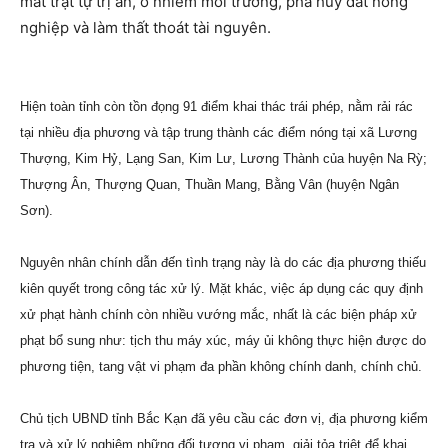
mất trật tự trị an, ô nhiễm môi trường, phá huỷ đất nông
nghiệp và làm thất thoát tài nguyên.
Hiện toàn tỉnh còn tồn đọng 91 điểm khai thác trái phép, nằm rải rác
tại nhiều địa phương và tập trung thành các điểm nóng tại xã
Lương
Thượng, Kim Hỷ, Lạng San, Kim Lư, Lương Thành của huyện Na Rỳ;
Thượng Ân, Thượng Quan, Thuần Mang, Bằng Vân (huyện Ngân
Sơn).
Nguyên nhân chính dẫn đến tình trạng này là do các địa phương thiếu
kiên quyết trong công tác xử lý. Mặt khác, việc áp dụng các quy định
xử phạt hành chính còn nhiều vướng mắc, nhất là các biện pháp xử
phạt bổ sung như: tịch thu máy xúc, máy ủi không thực hiện được do
phương tiện, tang vật vi phạm đa phần không chính danh, chính chủ.
Chủ tịch UBND tỉnh Bắc Kạn đã yêu cầu các đơn vị, địa phương kiểm
tra và xử lý nghiêm những đối tượng vi phạm, giải tỏa triệt để khai