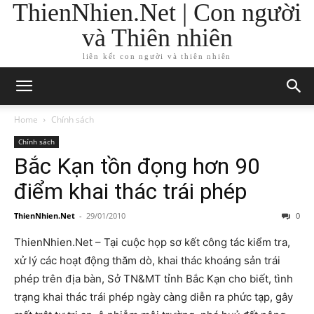
ThienNhien.Net | Con người
và Thiên nhiên
liên kết con người và thiên nhiên
Home
Chính sách
Chính sách
Bắc Kạn tồn đọng hơn 90
điểm khai thác trái phép
ThienNhien.Net
-
29/01/2010
0
ThienNhien.Net – Tại cuộc họp sơ kết công tác kiểm tra,
xử lý các hoạt động thăm dò, khai thác khoáng sản trái
phép trên địa bàn, Sở TN&MT tỉnh Bắc Kạn cho biết, tình
trạng khai thác trái phép ngày càng diễn ra phức tạp, gây