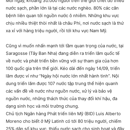
Mỗi ngày, khoảng 30.000 người trên thế giới chết do thiếu
nước sạch, phần lớn là tại các nước nghèo. 80% các căn
bệnh liên quan tới nguồn nước ô nhiễm. Những khu vực
chịu nhiều thiệt thòi nhất là châu Phi, nơi nước sạch là thứ
xa xỉ với hàng triệu người, rồi tới khu vực Nam Mỹ.
Cũng vì muốn nhấn mạnh tới tầm quan trọng của nước, tại
Saragosse (Tây Ban Nha) đang diễn ra triển lãm quốc tế
về nước và phát triển bền vững với sự tham gia của hơn
100 quốc gia trên thế giới. Kéo dài đến ngày 14/09, triển
lãm được ví như “Ngày hội nước lớn nhất hành tinh”. Nội
dung triển lãm được 107 nước tập trung thể hiện quanh
các vấn đề về nước như nguồn nước, xử lý và bảo vệ
nguồn nước, những thách thức của thay đổi khí hậu, đa
dạng sinh học và môi trường chung.
Chủ tịch Ngân hàng Phát triển liên Mỹ (BID) Luis Alberto
Moreno cho biết ở Mỹ Latinh có tới 80 triệu người, chiếm
25% dân số khu vực, thiếu nước sạch cho sinh hoạt và đây