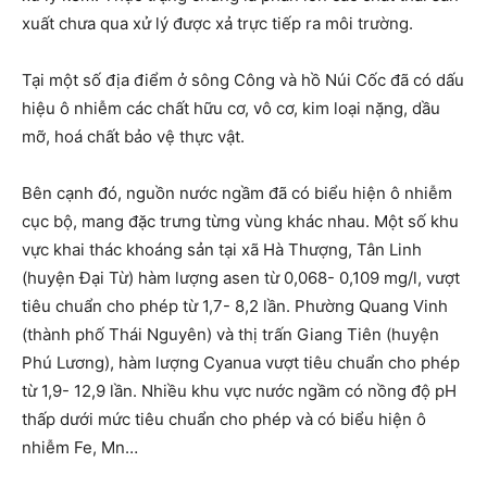
xuất chưa qua xử lý được xả trực tiếp ra môi trường.
Tại một số địa điểm ở sông Công và hồ Núi Cốc đã có dấu
hiệu ô nhiễm các chất hữu cơ, vô cơ, kim loại nặng, dầu
mỡ, hoá chất bảo vệ thực vật.
Bên cạnh đó, nguồn nước ngầm đã có biểu hiện ô nhiễm
cục bộ, mang đặc trưng từng vùng khác nhau. Một số khu
vực khai thác khoáng sản tại xã Hà Thượng, Tân Linh
(huyện Đại Từ) hàm lượng asen từ 0,068- 0,109 mg/l, vượt
tiêu chuẩn cho phép từ 1,7- 8,2 lần. Phường Quang Vinh
(thành phố Thái Nguyên) và thị trấn Giang Tiên (huyện
Phú Lương), hàm lượng Cyanua vượt tiêu chuẩn cho phép
từ 1,9- 12,9 lần. Nhiều khu vực nước ngầm có nồng độ pH
thấp dưới mức tiêu chuẩn cho phép và có biểu hiện ô
nhiễm Fe, Mn…