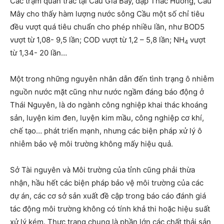
Các trạm quan trắc tại Cầu Gia Bảy, đập Thác Huống, Cầu
Mây cho thấy hàm lượng nước sông Cầu một số chỉ tiêu
đều vượt quá tiêu chuẩn cho phép nhiều lần, như BOD5
vượt từ 1,08- 9,5 lần; COD vượt từ 1,2 – 5,8 lần; NH
vượt
4
từ 1,34- 20 lần…
Một trong những nguyên nhân dẫn đến tình trạng ô nhiễm
nguồn nước mặt cũng như nước ngầm đáng báo động ở
Thái Nguyên, là do ngành công nghiệp khai thác khoáng
sản, luyện kim đen, luyện kim mầu, công nghiệp cơ khí,
chế tạo… phát triển mạnh, nhưng các biện pháp xử lý ô
nhiễm bảo vệ môi trường không mấy hiệu quả.
Sở Tài nguyên và Môi trường của tỉnh cũng phải thừa
nhận, hầu hết các biện pháp bảo vệ môi trường của các
dự án, các cơ sở sản xuất đề cập trong báo cáo đánh giá
tác động môi trường không có tính khả thi hoặc hiệu suất
xử lý kém. Thực trạng chung là phần lớn các chất thải sản