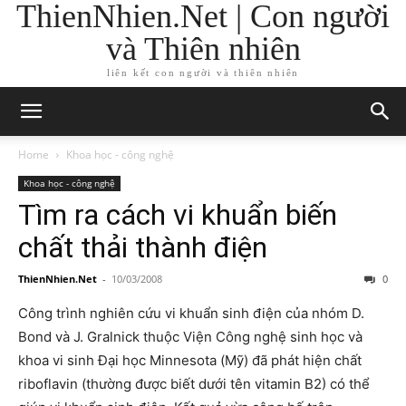
ThienNhien.Net | Con người
và Thiên nhiên
liên kết con người và thiên nhiên
Home
Khoa học - công nghệ
Khoa học - công nghệ
Tìm ra cách vi khuẩn biến
chất thải thành điện
ThienNhien.Net
-
10/03/2008
0
Công trình nghiên cứu vi khuẩn sinh điện của nhóm D.
Bond và J. Gralnick thuộc Viện Công nghệ sinh học và
khoa vi sinh Đại học Minnesota (Mỹ) đã phát hiện chất
riboflavin (thường được biết dưới tên vitamin B2) có thể