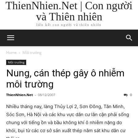
ThienNhien.Net | Con người
và Thiên nhiên
liên kết con người và thiên nhiên
Home
Môi trường
Môi trường
Nung, cán thép gây ô nhiễm
môi trường
ThienNhien.Net
-
08/12/2007
0
Nhiều tháng nay, làng Thủy Lợi 2, Sơn Đông, Tân Minh,
Sóc Sơn, Hà Nội và các khu vực dân cư lân cận phải sống
chung với tiếng ồn và bầu không khí ô nhiễm nặng do
khói, bụi từ các cơ sở sản xuất thép nằm sát khu dân cư