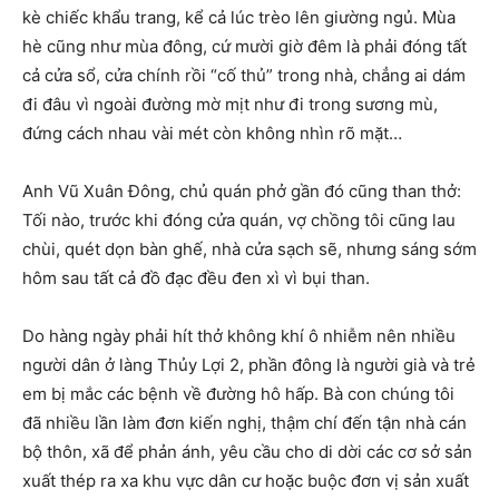
kè chiếc khẩu trang, kể cả lúc trèo lên giường ngủ. Mùa
hè cũng như mùa đông, cứ mười giờ đêm là phải đóng tất
cả cửa sổ, cửa chính rồi “cố thủ” trong nhà, chẳng ai dám
đi đâu vì ngoài đường mờ mịt như đi trong sương mù,
đứng cách nhau vài mét còn không nhìn rõ mặt…
Anh Vũ Xuân Đông, chủ quán phở gần đó cũng than thở:
Tối nào, trước khi đóng cửa quán, vợ chồng tôi cũng lau
chùi, quét dọn bàn ghế, nhà cửa sạch sẽ, nhưng sáng sớm
hôm sau tất cả đồ đạc đều đen xì vì bụi than.
Do hàng ngày phải hít thở không khí ô nhiễm nên nhiều
người dân ở làng Thủy Lợi 2, phần đông là người già và trẻ
em bị mắc các bệnh về đường hô hấp. Bà con chúng tôi
đã nhiều lần làm đơn kiến nghị, thậm chí đến tận nhà cán
bộ thôn, xã để phản ánh, yêu cầu cho di dời các cơ sở sản
xuất thép ra xa khu vực dân cư hoặc buộc đơn vị sản xuất