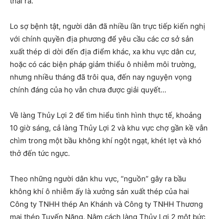
thải ra.
Lo sợ bệnh tật, người dân đã nhiều lần trực tiếp kiến nghị
với chính quyền địa phương để yêu cầu các cơ sở sản
xuất thép di dời đến địa điểm khác, xa khu vực dân cư,
hoặc có các biện pháp giảm thiểu ô nhiễm môi trường,
nhưng nhiều tháng đã trôi qua, đến nay nguyện vọng
chính đáng của họ vẫn chưa được giải quyết…
Về làng Thủy Lợi 2 để tìm hiểu tình hình thực tế, khoảng
10 giờ sáng, cả làng Thủy Lợi 2 và khu vực chợ gần kề vẫn
chìm trong một bầu không khí ngột ngạt, khét lẹt và khó
thở đến tức ngực.
Theo những người dân khu vực, “nguồn” gây ra bầu
không khí ô nhiễm ấy là xưởng sản xuất thép của hai
Công ty TNHH thép An Khánh và Công ty TNHH Thương
mại thép Tuyến Năng. Nằm cách làng Thủy Lợi 2 một bức