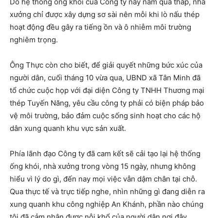
Do hệ thống ống khói của Công ty này nằm quá thấp, nhà
xưởng chỉ được xây dựng sơ sài nên mỗi khi lò nấu thép
hoạt động đều gây ra tiếng ồn và ô nhiễm môi trường
nghiêm trọng.
Ông Thực còn cho biết, để giải quyết những bức xúc của
người dân, cuối tháng 10 vừa qua, UBND xã Tân Minh đã
tổ chức cuộc họp với đại diện Công ty TNHH Thương mại
thép Tuyến Năng, yêu cầu công ty phải có biện pháp bảo
vệ môi trường, bảo đảm cuộc sống sinh hoạt cho các hộ
dân xung quanh khu vực sản xuất.
Phía lãnh đạo Công ty đã cam kết sẽ cải tạo lại hệ thống
ống khói, nhà xưởng trong vòng 15 ngày, nhưng không
hiểu vì lý do gì, đến nay mọi việc vẫn dậm chân tại chỗ.
Qua thực tế và trực tiếp nghe, nhìn những gì đang diễn ra
xung quanh khu công nghiệp An Khánh, phần nào chúng
tôi đã cảm nhận được nỗi khổ của người dân nơi đây.