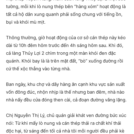
tường, mỗi khi lò nung thép bên “hàng xóm” hoạt động là
tất cả hộ dân xung quanh phải sống chung với tiếng ồn,
bụi và khói mù mịt.
Thông thường, giờ hoạt động của cơ sở cán thép này kéo
dài từ 10h đêm hôm trước đến 4h sáng hôm sau. Khi đó,
cả làng Thủy Lợi 2 chìm trong một màn khói đen đặc
quánh. Khói bay là là trên mặt đất, “bò” xuống đường rồi
cứ thế xộc thẳng vào từng nhà.
Ban ngày, khu chợ và dãy hàng ăn cạnh khu vực sản xuất
vốn đông đúc, nhộn nhịp là thế nhưng ban đêm, nhà nào
nhà nấy đều cửa đóng then cài, cả đoạn đường vắng lặng.
Chị Nguyễn Thị Lý, chủ quán giải khát ven đường bức xúc
nói: Từ khi mấy lò nung và cán thép thải ra chất khí thải
độc hại, từ sáng đến tối cả nhà tôi mỗi người đều phải kè