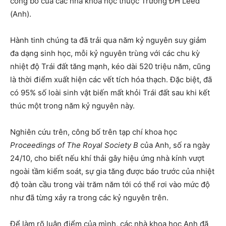
công bố của các nhà khoa học thuộc Trường ĐH Leed
(Anh).
Hành tinh chúng ta đã trải qua năm kỷ nguyên suy giảm
đa dạng sinh học, mỗi kỷ nguyên trùng với các chu kỳ
nhiệt độ Trái đất tăng mạnh, kéo dài 520 triệu năm, cũng
là thời điểm xuất hiện các vết tích hóa thạch. Đặc biệt, đã
có 95% số loài sinh vật biến mất khỏi Trái đất sau khi kết
thúc một trong năm kỷ nguyên này.
Nghiên cứu trên, công bố trên tạp chí khoa học
Proceedings of The Royal Society B
của Anh, số ra ngày
24/10, cho biết nếu khí thải gây hiệu ứng nhà kính vượt
ngoài tầm kiểm soát, sự gia tăng được báo trước của nhiệt
độ toàn cầu trong vài trăm năm tới có thể rơi vào mức độ
như đã từng xảy ra trong các kỷ nguyên trên.
Để làm rõ luận điểm của mình, các nhà khoa học Anh đã