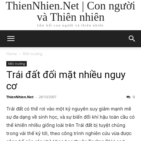
ThienNhien.Net | Con người
và Thiên nhiên
liên kết con người và thiên nhiên
Home
Môi trường
Môi trường
Trái đất đối mặt nhiều nguy
cơ
ThienNhien.Net
-
28/10/2007
0
Trái đất có thể rơi vào một kỷ nguyên suy giảm mạnh mẽ
sự đa dạng về sinh học, và sự biến đổi khí hậu toàn cầu có
thể khiến nhiều giống loài trên Trái đất bị tuyệt chủng
trong vài thế kỷ tới, theo công trình nghiên cứu vừa được