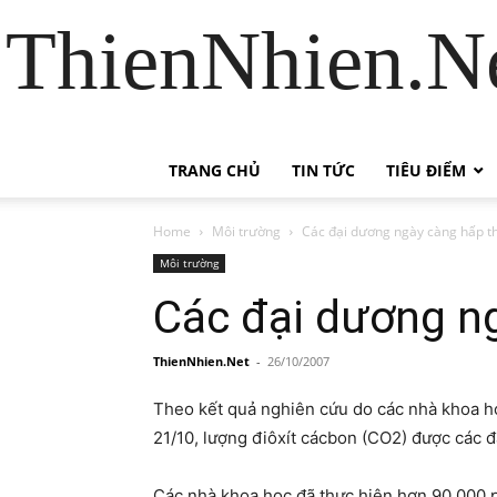
ThienNhien.Ne
TRANG CHỦ
TIN TỨC
TIÊU ĐIỂM
Home
Môi trường
Các đại dương ngày càng hấp th
Môi trường
Các đại dương ng
ThienNhien.Net
-
26/10/2007
Theo kết quả nghiên cứu do các nhà khoa học
21/10, lượng điôxít cácbon (CO2) được các đ
Các nhà khoa học đã thực hiện hơn 90.000 p