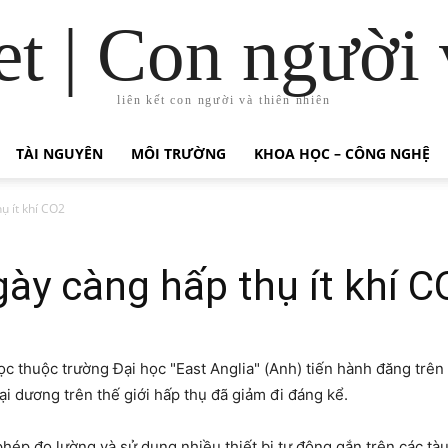
t | Con người 
liên kết con người và thiên nhiên
TÀI NGUYÊN
MÔI TRƯỜNG
KHOA HỌC – CÔNG NGHỆ
ụ ít khí CO2
ày càng hấp thụ ít khí C
 thuộc trường Đại học "East Anglia" (Anh) tiến hành đăng trên t
ại dương trên thế giới hấp thụ đã giảm đi đáng kể.
hép đo lường và sử dụng nhiều thiết bị tự động gắn trên các tà