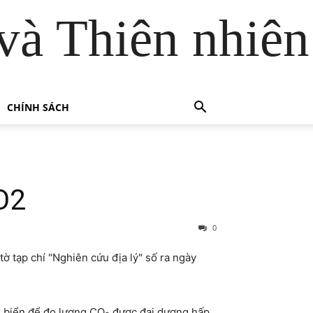
và Thiên nhiên
CHÍNH SÁCH
O2
0
ờ tạp chí "Nghiên cứu địa lý" số ra ngày
u biển để đo lượng CO
được đại dương hấp