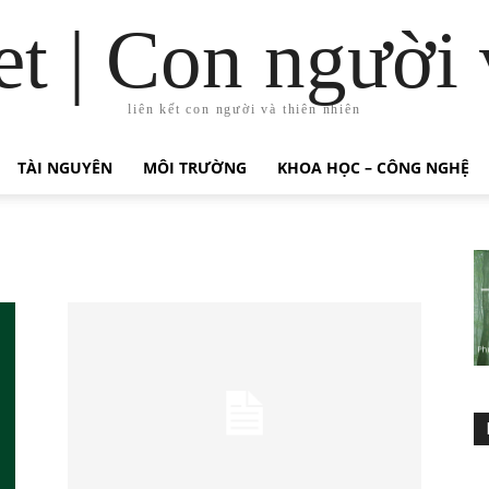
t | Con người 
liên kết con người và thiên nhiên
TÀI NGUYÊN
MÔI TRƯỜNG
KHOA HỌC – CÔNG NGHỆ