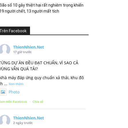
Bão số 10 gây thiệt hại rất nghiêm trọng khiến
19 người chết, 13 người mất tích
Trên Facebook
ThienNhien.Net
17 giờ trước
TỪNG DỰ ÁN ĐỀU ĐẠT CHUẨN, VÌ SAO CẢ
VÙNG VẪN QUÁ TẢI?
Nhà máy đáp ứng quy chuẩn xả thải, khu đô
th
...
Xem thêm
Photo
Xem trên Facebook
·
Chia sẻ
ThienNhien.Net
2 ngày trước