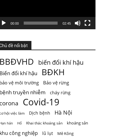
4 ngày trước
KHI HỆ SINH THÁI VƯỢT NGƯỠNG
Thiên nhiên thường tạo cho con người cảm
00:00
02:45
giác rằng mọi thứ vẫn đang t
...
Xem thêm
Photo
Chủ đề nổi bật
Xem trên Facebook
·
Chia sẻ
BBĐVHD
biến đổi khí hậu
ThienNhien.Net
BĐKH
Biến đổi khí hậu
5 ngày trước
bảo vệ môi trường
Bảo vệ rừng
GIỚI HẠN SINH THÁI KHÔNG PHẢI LÀ GIỚI
HẠN PHÁT TRIỂN
bệnh truyền nhiễm
cháy rừng
Covid-19
Nước từ sông được dùng cho sinh hoạt, tưới
corona
ti
...
Xem thêm
Hà Nội
Dịch bệnh
cơ hội việc làm
Photo
khoáng sản
Khai thác khoáng sản
Hạn hán
Hổ
Xem trên Facebook
·
Chia sẻ
khu công nghiệp
lũ lụt
Mê Kông