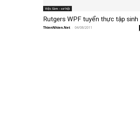
Việc làm - cơ hội
Rutgers WPF tuyển thực tập sinh
ThienNhien.Net
-
04/08/2011