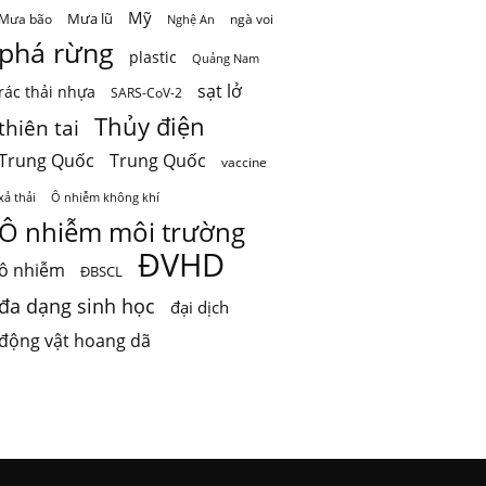
Mỹ
Mưa lũ
Mưa bão
ngà voi
Nghệ An
phá rừng
plastic
Quảng Nam
sạt lở
rác thải nhựa
SARS-CoV-2
Thủy điện
thiên tai
Trung Quốc
Trung Quốc
vaccine
Ô nhiễm không khí
xả thải
Ô nhiễm môi trường
ĐVHD
ô nhiễm
ĐBSCL
đa dạng sinh học
đại dịch
động vật hoang dã