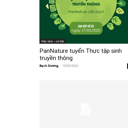
Việc làm - cơ hội
PanNature tuyển Thực tập sinh
truyền thông
Bạch Dương
-
10/03/2022