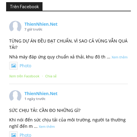
Trên Facebook
ThienNhien.Net
7 giờ trước
TỪNG DỰ ÁN ĐỀU ĐẠT CHUẨN, VÌ SAO CẢ VÙNG VẪN QUÁ
TẢI?
Nhà máy đáp ứng quy chuẩn xả thải, khu đô th
...
Xem thêm
Photo
Xem trên Facebook
·
Chia sẻ
ThienNhien.Net
1 ngày trước
SỨC CHỊU TẢI: CẦN ĐO NHỮNG GÌ?
Khi nói đến sức chịu tải của môi trường, người ta thường
nghĩ đến m
...
Xem thêm
Photo