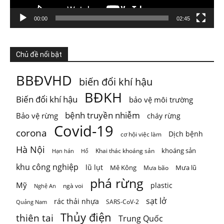
Photo
Xem trên Facebook
·
Chia sẻ
00:00
02:45
ThienNhien.Net
Chủ đề nổi bật
4 ngày trước
GIỚI HẠN SINH THÁI KHÔNG PHẢI LÀ GIỚI HẠN PHÁT
BBĐVHD
biến đổi khí hậu
TRIỂN
BĐKH
Biến đổi khí hậu
bảo vệ môi trường
Nước từ sông được dùng cho sinh hoạt, tưới ti
...
Xem thêm
Photo
bệnh truyền nhiễm
Bảo vệ rừng
cháy rừng
Covid-19
corona
Xem trên Facebook
·
Chia sẻ
Dịch bệnh
cơ hội việc làm
Hà Nội
khoáng sản
Khai thác khoáng sản
Hạn hán
Hổ
khu công nghiệp
lũ lụt
Mê Kông
Mưa lũ
Mưa bão
phá rừng
Mỹ
plastic
ngà voi
Nghệ An
sạt lở
rác thải nhựa
SARS-CoV-2
Quảng Nam
Thủy điện
thiên tai
Trung Quốc