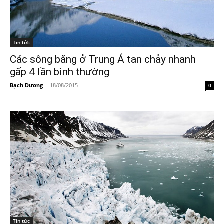
Tin tức
Các sông băng ở Trung Á tan chảy nhanh
gấp 4 lần bình thường
Bạch Dương
-
18/08/2015
0
Tin tức