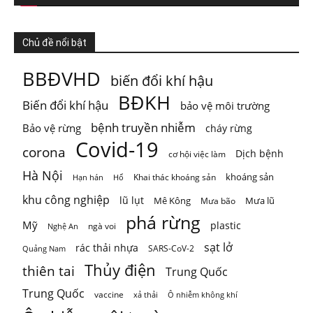
ThienNhien.Net
5 ngày trước
Chủ đề nổi bật
TỪ GIỚI HẠN HÀNH TINH ĐẾN GIỚI HẠN CỦA MỘT VÙNG
BBĐVHD
biến đổi khí hậu
Khí hậu, đa dạng sinh học, nguồn nước, đất đai và
...
Xem
BĐKH
Biến đổi khí hậu
bảo vệ môi trường
thêm
Photo
bệnh truyền nhiễm
Bảo vệ rừng
cháy rừng
Covid-19
corona
Xem trên Facebook
·
Chia sẻ
Dịch bệnh
cơ hội việc làm
Hà Nội
khoáng sản
Khai thác khoáng sản
Hạn hán
Hổ
khu công nghiệp
lũ lụt
Mê Kông
Mưa lũ
Mưa bão
phá rừng
Mỹ
plastic
ngà voi
Nghệ An
sạt lở
rác thải nhựa
SARS-CoV-2
Quảng Nam
Thủy điện
thiên tai
Trung Quốc
Trung Quốc
vaccine
Ô nhiễm không khí
xả thải