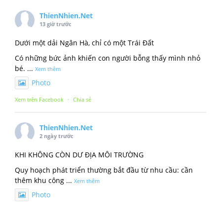
ThienNhien.Net
13 giờ trước
Dưới một dải Ngân Hà, chỉ có một Trái Đất
Có những bức ảnh khiến con người bỗng thấy mình nhỏ
bé.
...
Xem thêm
Photo
Xem trên Facebook
·
Chia sẻ
ThienNhien.Net
2 ngày trước
KHI KHÔNG CÒN DƯ ĐỊA MÔI TRƯỜNG
Quy hoạch phát triển thường bắt đầu từ nhu cầu: cần
thêm khu công
...
Xem thêm
Photo
Xem trên Facebook
·
Chia sẻ