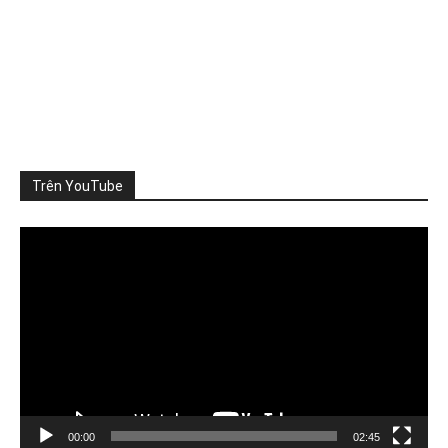
ThienNhien.Net
3 ngày trước
TỪNG DỰ ÁN ĐỀU ĐẠT CHUẨN, VÌ SAO CẢ VÙNG VẪN QUÁ
TẢI?
Nhà máy đáp ứng quy chuẩn xả thải, khu đô th
...
Xem thêm
Photo
Trên YouTube
Xem trên Facebook
·
Chia sẻ
Video
Player
ThienNhien.Net
4 ngày trước
SỨC CHỊU TẢI: CẦN ĐO NHỮNG GÌ?
Khi nói đến sức chịu tải của môi trường, người ta thường
nghĩ đến m
...
Xem thêm
Photo
Xem trên Facebook
·
Chia sẻ
00:00
02:45