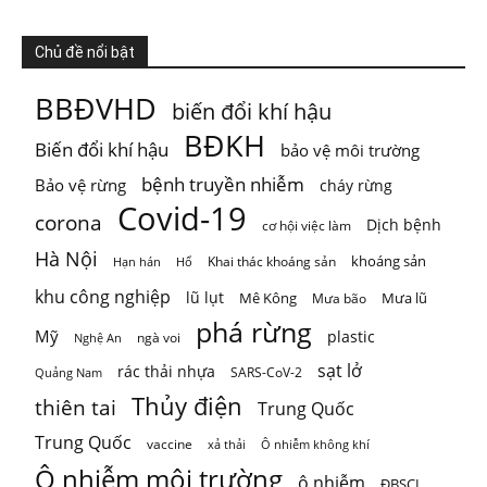
ThienNhien.Net
Chủ đề nổi bật
5 ngày trước
KHI HỆ SINH THÁI VƯỢT NGƯỠNG
BBĐVHD
biến đổi khí hậu
Thiên nhiên thường tạo cho con người cảm giác rằng mọi
BĐKH
Biến đổi khí hậu
bảo vệ môi trường
thứ vẫn đang t
...
Xem thêm
Photo
bệnh truyền nhiễm
Bảo vệ rừng
cháy rừng
Covid-19
corona
Xem trên Facebook
·
Chia sẻ
Dịch bệnh
cơ hội việc làm
Hà Nội
khoáng sản
Khai thác khoáng sản
Hạn hán
Hổ
khu công nghiệp
lũ lụt
Mê Kông
Mưa lũ
Mưa bão
phá rừng
Mỹ
plastic
ngà voi
Nghệ An
sạt lở
rác thải nhựa
SARS-CoV-2
Quảng Nam
Thủy điện
thiên tai
Trung Quốc
Trung Quốc
vaccine
Ô nhiễm không khí
xả thải
Ô nhiễm môi trường
ô nhiễm
ĐBSCL