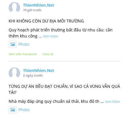
ThienNhien.Net
19 giờ trước
KHI KHÔNG CÒN DƯ ĐỊA MÔI TRƯỜNG
Quy hoạch phát triển thường bắt đầu từ nhu cầu: cần
thêm khu công
...
Xem thêm
Photo
Xem trên Facebook
·
Chia sẻ
ThienNhien.Net
2 ngày trước
TỪNG DỰ ÁN ĐỀU ĐẠT CHUẨN, VÌ SAO CẢ VÙNG VẪN QUÁ
TẢI?
Nhà máy đáp ứng quy chuẩn xả thải, khu đô th
...
Xem thêm
Photo
Xem trên Facebook
·
Chia sẻ