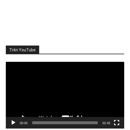
ThienNhien.Net
3 ngày trước
SỨC CHỊU TẢI: CẦN ĐO NHỮNG GÌ?
Khi nói đến sức chịu tải của môi trường, người ta thường
nghĩ đến m
...
Xem thêm
Photo
Trên YouTube
Xem trên Facebook
·
Chia sẻ
Video
Player
ThienNhien.Net
4 ngày trước
TỪ GIỚI HẠN HÀNH TINH ĐẾN GIỚI HẠN CỦA MỘT VÙNG
Khí hậu, đa dạng sinh học, nguồn nước, đất đai và
...
Xem
thêm
Photo
Xem trên Facebook
·
Chia sẻ
00:00
02:45