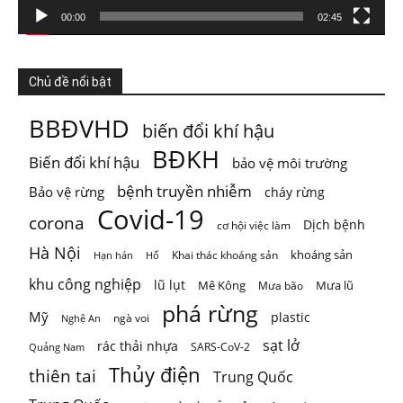
Xem trên Facebook
·
Chia sẻ
00:00
02:45
ThienNhien.Net
Chủ đề nổi bật
4 ngày trước
KHI HỆ SINH THÁI VƯỢT NGƯỠNG
BBĐVHD
biến đổi khí hậu
Thiên nhiên thường tạo cho con người cảm giác rằng mọi
BĐKH
Biến đổi khí hậu
bảo vệ môi trường
thứ vẫn đang t
...
Xem thêm
Photo
bệnh truyền nhiễm
Bảo vệ rừng
cháy rừng
Covid-19
corona
Xem trên Facebook
·
Chia sẻ
Dịch bệnh
cơ hội việc làm
Hà Nội
khoáng sản
Khai thác khoáng sản
Hạn hán
Hổ
khu công nghiệp
lũ lụt
Mê Kông
Mưa lũ
Mưa bão
phá rừng
Mỹ
plastic
ngà voi
Nghệ An
sạt lở
rác thải nhựa
SARS-CoV-2
Quảng Nam
Thủy điện
thiên tai
Trung Quốc