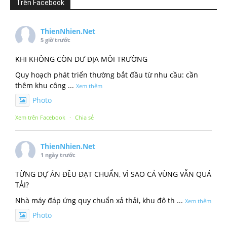
Trên Facebook
ThienNhien.Net
5 giờ trước
KHI KHÔNG CÒN DƯ ĐỊA MÔI TRƯỜNG
Quy hoạch phát triển thường bắt đầu từ nhu cầu: cần
thêm khu công
...
Xem thêm
Photo
Xem trên Facebook
·
Chia sẻ
ThienNhien.Net
1 ngày trước
TỪNG DỰ ÁN ĐỀU ĐẠT CHUẨN, VÌ SAO CẢ VÙNG VẪN QUÁ
TẢI?
Nhà máy đáp ứng quy chuẩn xả thải, khu đô th
...
Xem thêm
Photo