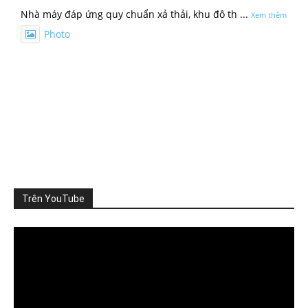
Nhà máy đáp ứng quy chuẩn xả thải, khu đô th
...
Xem thêm
Photo
Xem trên Facebook
·
Chia sẻ
ThienNhien.Net
3 ngày trước
SỨC CHỊU TẢI: CẦN ĐO NHỮNG GÌ?
Khi nói đến sức chịu tải của môi trường, người ta thường
nghĩ đến m
...
Xem thêm
Photo
Trên YouTube
Xem trên Facebook
·
Chia sẻ
Video
Player
ThienNhien.Net
4 ngày trước
TỪ GIỚI HẠN HÀNH TINH ĐẾN GIỚI HẠN CỦA MỘT VÙNG