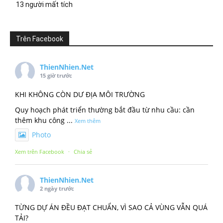
13 người mất tích
Trên Facebook
ThienNhien.Net
15 giờ trước
KHI KHÔNG CÒN DƯ ĐỊA MÔI TRƯỜNG
Quy hoạch phát triển thường bắt đầu từ nhu cầu: cần
thêm khu công
...
Xem thêm
Photo
Xem trên Facebook
·
Chia sẻ
ThienNhien.Net
2 ngày trước
TỪNG DỰ ÁN ĐỀU ĐẠT CHUẨN, VÌ SAO CẢ VÙNG VẪN QUÁ
TẢI?