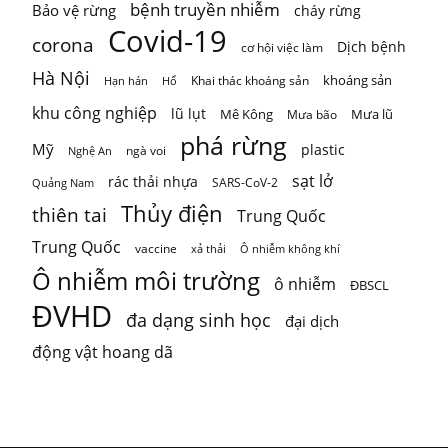
Photo
bệnh truyền nhiễm
Bảo vệ rừng
cháy rừng
Covid-19
corona
Xem trên Facebook
·
Chia sẻ
Dịch bệnh
cơ hội việc làm
Hà Nội
khoáng sản
Khai thác khoáng sản
Hạn hán
Hổ
khu công nghiệp
lũ lụt
Mê Kông
Mưa lũ
Mưa bão
phá rừng
Mỹ
plastic
ngà voi
Nghệ An
sạt lở
rác thải nhựa
SARS-CoV-2
Quảng Nam
Thủy điện
thiên tai
Trung Quốc
Trung Quốc
vaccine
Ô nhiễm không khí
xả thải
Ô nhiễm môi trường
ô nhiễm
ĐBSCL
ĐVHD
đa dạng sinh học
đại dịch
động vật hoang dã