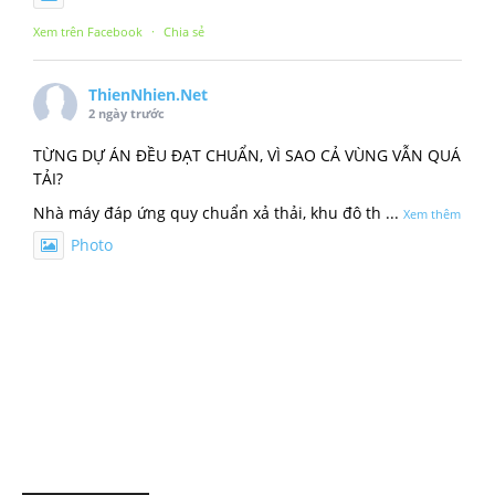
Xem trên Facebook
·
Chia sẻ
ThienNhien.Net
2 ngày trước
TỪNG DỰ ÁN ĐỀU ĐẠT CHUẨN, VÌ SAO CẢ VÙNG VẪN QUÁ
TẢI?
Nhà máy đáp ứng quy chuẩn xả thải, khu đô th
...
Xem thêm
Photo
Xem trên Facebook
·
Chia sẻ
ThienNhien.Net
3 ngày trước
SỨC CHỊU TẢI: CẦN ĐO NHỮNG GÌ?
Khi nói đến sức chịu tải của môi trường, người ta thường
nghĩ đến m
...
Xem thêm