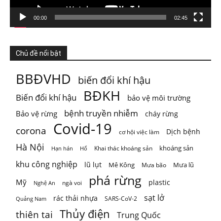
Xem trên Facebook
·
Chia sẻ
00:00
02:45
ThienNhien.Net
5 ngày trước
Chủ đề nổi bật
TỪ GIỚI HẠN HÀNH TINH ĐẾN GIỚI HẠN CỦA MỘT VÙNG
BBĐVHD
biến đổi khí hậu
Khí hậu, đa dạng sinh học, nguồn nước, đất đai và
...
Xem
BĐKH
Biến đổi khí hậu
bảo vệ môi trường
thêm
Photo
bệnh truyền nhiễm
Bảo vệ rừng
cháy rừng
Covid-19
corona
Xem trên Facebook
·
Chia sẻ
Dịch bệnh
cơ hội việc làm
Hà Nội
khoáng sản
Khai thác khoáng sản
Hạn hán
Hổ
khu công nghiệp
lũ lụt
Mê Kông
Mưa lũ
Mưa bão
phá rừng
Mỹ
plastic
ngà voi
Nghệ An
sạt lở
rác thải nhựa
SARS-CoV-2
Quảng Nam
Thủy điện
thiên tai
Trung Quốc